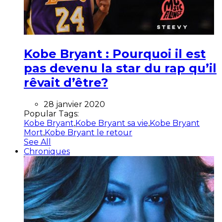
Kobe Bryant : Pourquoi il est
pas devenu la star du rap qu’il
rêvait d’être?
28 janvier 2020
Popular Tags:
Kobe Bryant
,
Kobe Bryant sa vie
,
Kobe Bryant
Mort
,
Kobe Bryant le retour
See All
Chroniques