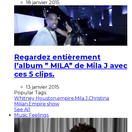
18 janvier 2015
Regardez entièrement
l’album ” MILA” de Mila J avec
ces 5 clips.
13 janvier 2015
Popular Tags:
Whitney Houston
,
empire
,
Mila J
,
Christina
Milian
,
Empire show
See All
Music Feelings