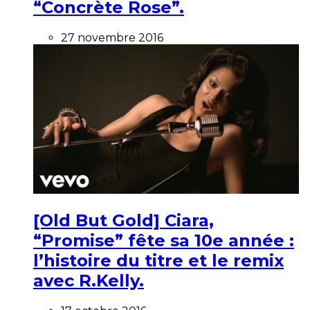
“Concrète Rose”.
27 novembre 2016
[Old But Gold] Ciara,
“Promise” fête sa 10e année :
l’histoire du titre et le remix
avec R.Kelly.