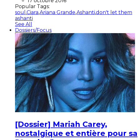
17 octobre 2016
Popular Tags:
soul
,
Ciara
,
Ariana Grande
,
Ashanti
,
don't let them
ashanti
See All
Dossiers/Focus
[Dossier] Mariah Carey,
nostalgique et entière pour sa