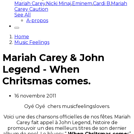
Mariah Carey
,
Nicki Minaj
,
Eminem
,
Cardi B
,
Mariah
Carey Caution
See All
A-propos
Home
Music Feelings
Mariah Carey & John
Legend - When
Chritsmas comes.
16 novembre 2011
Oyé Oyé chers musicfeelingslovers.
Voici une des chansons officielles de nos fêtes. Mariah
Carey fait appel à John Legend, histoire de
promouvoir un des meilleurs titres de son dernier
album de noel. Le bluesy “
When Chritsmas come
s”