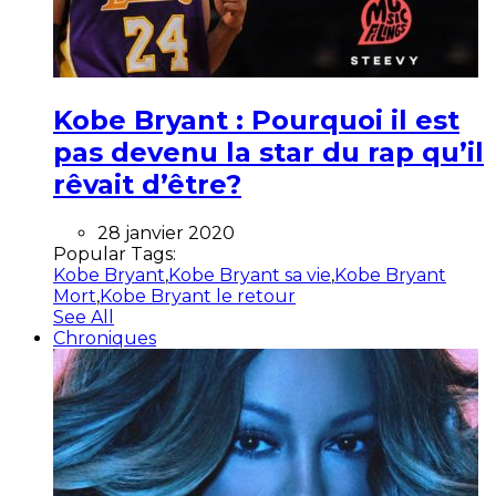
Kobe Bryant : Pourquoi il est
pas devenu la star du rap qu’il
rêvait d’être?
28 janvier 2020
Popular Tags:
Kobe Bryant
,
Kobe Bryant sa vie
,
Kobe Bryant
Mort
,
Kobe Bryant le retour
See All
Chroniques