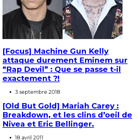
[Focus] Machine Gun Kelly
attaque durement Eminem sur
“Rap Devil” : Que se passe t-il
exactement ?!
3 septembre 2018
[Old But Gold] Mariah Carey :
Breakdown, et les clins d’oeil de
Nivea et Eric Bellinger.
18 avril 2011