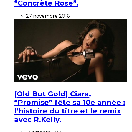
“Concrète Rose”.
27 novembre 2016
[Old But Gold] Ciara,
“Promise” fête sa 10e année :
l’histoire du titre et le remix
avec R.Kelly.