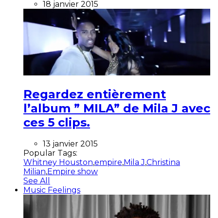
18 janvier 2015
Regardez entièrement
l’album ” MILA” de Mila J avec
ces 5 clips.
13 janvier 2015
Popular Tags:
Whitney Houston
,
empire
,
Mila J
,
Christina
Milian
,
Empire show
See All
Music Feelings