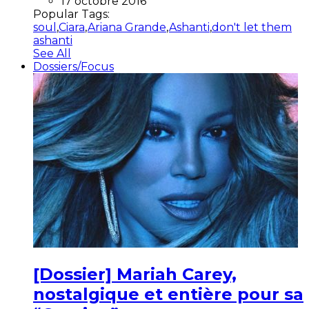
17 octobre 2016
Popular Tags:
soul
,
Ciara
,
Ariana Grande
,
Ashanti
,
don't let them
ashanti
See All
Dossiers/Focus
[Dossier] Mariah Carey,
nostalgique et entière pour sa