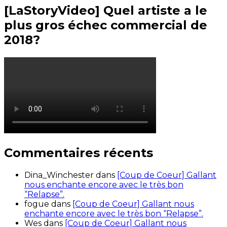
[LaStoryVideo] Quel artiste a le
plus gros échec commercial de
2018?
Commentaires récents
Dina_Winchester
dans
[Coup de Coeur] Gallant
nous enchante encore avec le très bon
“Relapse”.
fogue
dans
[Coup de Coeur] Gallant nous
enchante encore avec le très bon “Relapse”.
Wes
dans
[Coup de Coeur] Gallant nous