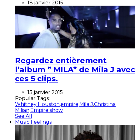
18 janvier 2015
Regardez entièrement
l’album ” MILA” de Mila J avec
ces 5 clips.
13 janvier 2015
Popular Tags:
Whitney Houston
,
empire
,
Mila J
,
Christina
Milian
,
Empire show
See All
Music Feelings