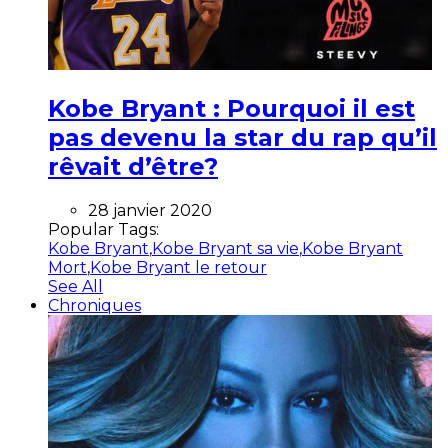
Kobe Bryant : Pourquoi il est
pas devenu la star du rap qu’il
rêvait d’être?
28 janvier 2020
Popular Tags:
Kobe Bryant
,
Kobe Bryant sa vie
,
Kobe Bryant
Mort
,
Kobe Bryant le retour
See All
Chroniques