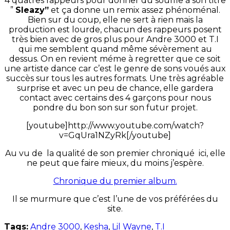
4 quatres rappeurs pour donner du souffle à son titre
”
Sleazy”
et ça donne un remix assez phénoménal.
Bien sur du coup, elle ne sert à rien mais la
production est lourde, chacun des rappeurs posent
très bien avec de gros plus pour Andre 3000 et T.I
qui me semblent quand même sévèrement au
dessus. On en revient méme à regretter que ce soit
une artiste dance car c’est le genre de sons voués aux
succès sur tous les autres formats. Une très agréable
surprise et avec un peu de chance, elle gardera
contact avec certains des 4 garçons pour nous
pondre du bon son sur son futur projet.
[youtube]http://www.youtube.com/watch?
v=GqUra1NZyRk[/youtube]
Au vu de la qualité de son premier chroniqué ici, elle
ne peut que faire mieux, du moins j’espère.
Chronique du premier album.
Il se murmure que c’est l’une de vos préférées du
site.
Tags:
Andre 3000
,
Kesha
,
Lil Wayne
,
T.I