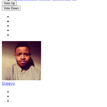
Vote Up
Vote Down
Steevy