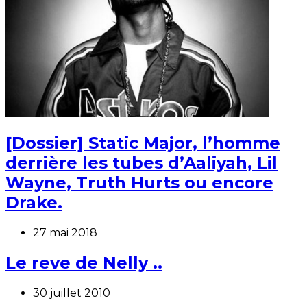
[Dossier] Static Major, l’homme
derrière les tubes d’Aaliyah, Lil
Wayne, Truth Hurts ou encore
Drake.
27 mai 2018
Le reve de Nelly ..
30 juillet 2010