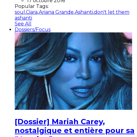
17 octobre 2016
Popular Tags:
soul
,
Ciara
,
Ariana Grande
,
Ashanti
,
don't let them
ashanti
See All
Dossiers/Focus
[Dossier] Mariah Carey,
nostalgique et entière pour sa