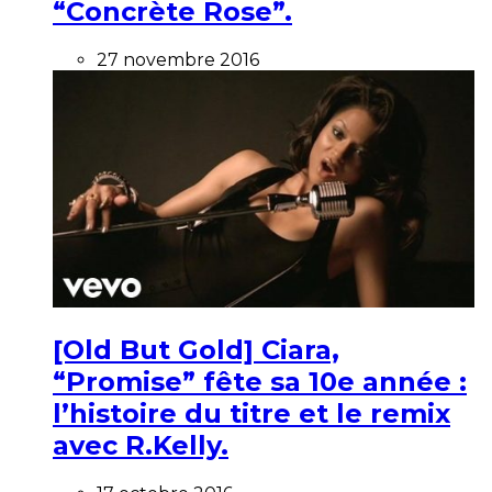
“Concrète Rose”.
27 novembre 2016
[Old But Gold] Ciara,
“Promise” fête sa 10e année :
l’histoire du titre et le remix
avec R.Kelly.