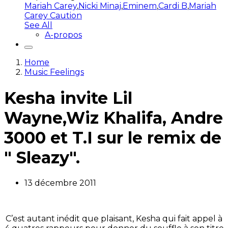
Mariah Carey
,
Nicki Minaj
,
Eminem
,
Cardi B
,
Mariah
Carey Caution
See All
A-propos
Home
Music Feelings
Kesha invite Lil
Wayne,Wiz Khalifa, Andre
3000 et T.I sur le remix de
" Sleazy".
13 décembre 2011
C’est autant inédit que plaisant, Kesha qui fait appel à