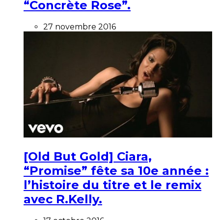
“Concrète Rose”.
27 novembre 2016
[Old But Gold] Ciara,
“Promise” fête sa 10e année :
l’histoire du titre et le remix
avec R.Kelly.