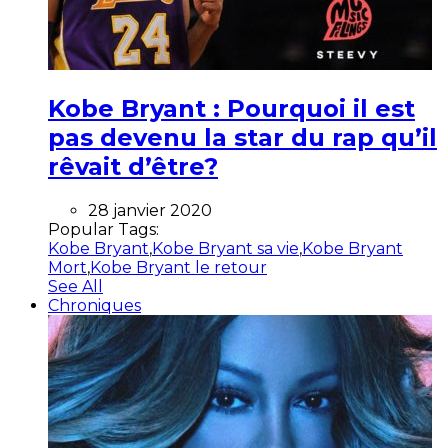
Kobe Bryant : Pourquoi il est
pas devenu la star du rap qu’il
rêvait d’être?
28 janvier 2020
Popular Tags:
Kobe Bryant
,
Kobe Bryant sa vie
,
Kobe Bryant
Mort
,
Kobe Bryant le retour
See All
Chroniques