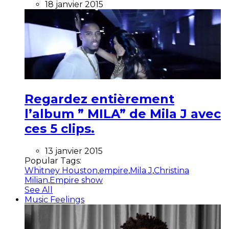
18 janvier 2015
Regardez entièrement
l’album ” MILA” de Mila J avec
ces 5 clips.
13 janvier 2015
Popular Tags:
Whitney Houston
,
empire
,
Mila J
,
Christina
Milian
,
Empire show
See All
Music Feelings