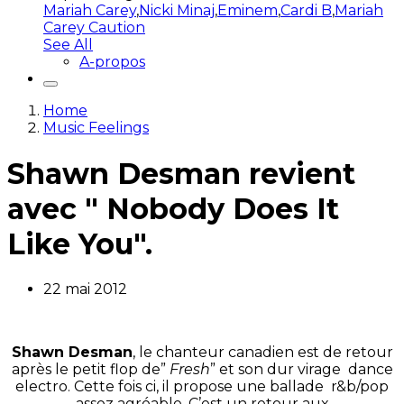
Mariah Carey
,
Nicki Minaj
,
Eminem
,
Cardi B
,
Mariah
Carey Caution
See All
A-propos
Home
Music Feelings
Shawn Desman revient
avec " Nobody Does It
Like You".
22 mai 2012
Shawn Desman
, le chanteur canadien est de retour
après le petit flop de”
Fresh
” et son dur virage dance
electro. Cette fois ci, il propose une ballade r&b/pop
assez agréable. C’est un retour aux