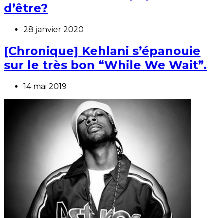
d’être?
28 janvier 2020
[Chronique] Kehlani s’épanouie
sur le très bon “While We Wait”.
14 mai 2019