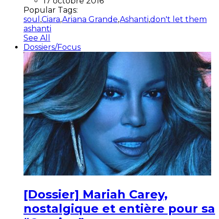
17 octobre 2016
Popular Tags:
soul
,
Ciara
,
Ariana Grande
,
Ashanti
,
don't let them
ashanti
See All
Dossiers/Focus
[Dossier] Mariah Carey,
nostalgique et entière pour sa