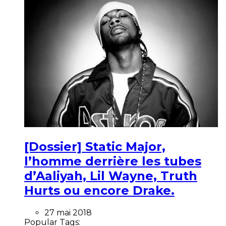
[Dossier] Static Major,
l’homme derrière les tubes
d’Aaliyah, Lil Wayne, Truth
Hurts ou encore Drake.
27 mai 2018
Popular Tags: