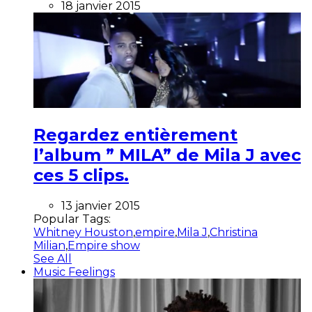
18 janvier 2015
Regardez entièrement
l’album ” MILA” de Mila J avec
ces 5 clips.
13 janvier 2015
Popular Tags:
Whitney Houston
,
empire
,
Mila J
,
Christina
Milian
,
Empire show
See All
Music Feelings