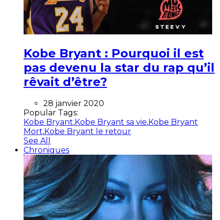
Kobe Bryant : Pourquoi il est
pas devenu la star du rap qu’il
rêvait d’être?
28 janvier 2020
Popular Tags:
Kobe Bryant
,
Kobe Bryant sa vie
,
Kobe Bryant
Mort
,
Kobe Bryant le retour
See All
Chroniques