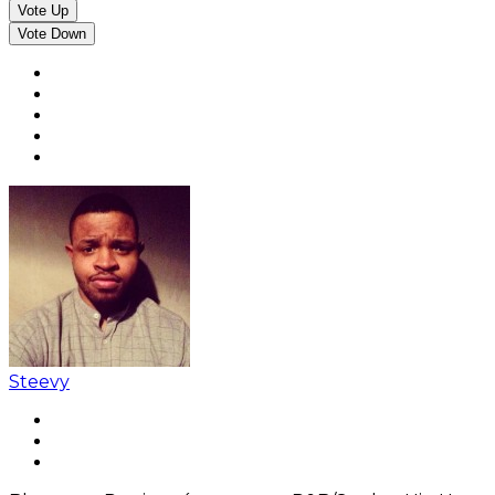
Vote Up
Vote Down
Steevy