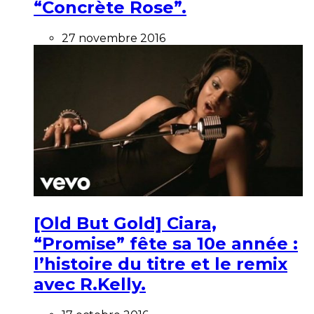
“Concrète Rose”.
27 novembre 2016
[Old But Gold] Ciara,
“Promise” fête sa 10e année :
l’histoire du titre et le remix
avec R.Kelly.