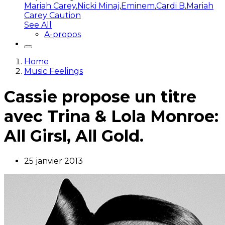
Mariah Carey
,
Nicki Minaj
,
Eminem
,
Cardi B
,
Mariah
Carey Caution
See All
A-propos
Home
Music Feelings
Cassie propose un titre
avec Trina & Lola Monroe:
All Girsl, All Gold.
25 janvier 2013