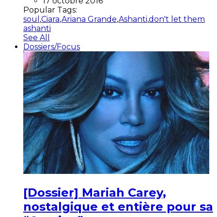
17 octobre 2016
Popular Tags:
soul
,
Ciara
,
Ariana Grande
,
Ashanti
,
don't let them
ashanti
See All
Dossiers/Focus
[Dossier] Mariah Carey,
nostalgique et entière pour sa