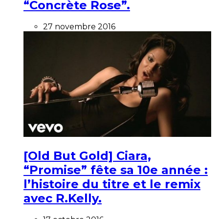
“Concrète Rose”.
27 novembre 2016
[Old But Gold] Ciara,
“Promise” fête sa 10e année :
l’histoire du titre et le remix
avec R.Kelly.