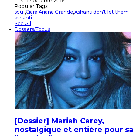
17 octobre 2016
Popular Tags:
soul
,
Ciara
,
Ariana Grande
,
Ashanti
,
don't let them
ashanti
See All
Dossiers/Focus
[Dossier] Mariah Carey,
nostalgique et entière pour sa