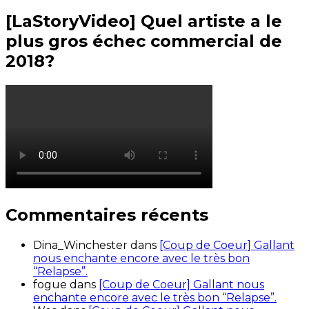
[LaStoryVideo] Quel artiste a le
plus gros échec commercial de
2018?
Commentaires récents
Dina_Winchester
dans
[Coup de Coeur] Gallant
nous enchante encore avec le très bon
“Relapse”.
fogue
dans
[Coup de Coeur] Gallant nous
enchante encore avec le très bon “Relapse”.