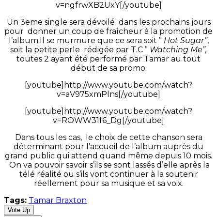
v=ngfrwXB2UxY[/youtube]
Un 3eme single sera dévoilé dans les prochains jours
pour donner un coup de fraîcheur à la promotion de
l’album.Il se murmure que ce sera soit ”
Hot Sugar”
,
soit la petite perle rédigée par T.C ”
Watching Me”,
toutes 2 ayant été performé par Tamar au tout
début de sa promo.
[youtube]http://www.youtube.com/watch?
v=aV975xmPlns[/youtube]
[youtube]http://www.youtube.com/watch?
v=ROWW31f6_Dg[/youtube]
Dans tous les cas, le choix de cette chanson sera
déterminant pour l’accueil de l’album auprès du
grand public qui attend quand même depuis 10 mois.
On va pouvoir savoir s’ils se sont lassés d’elle après la
télé réalité ou s’ils vont continuer à la soutenir
réellement pour sa musique et sa voix.
Tags:
Tamar Braxton
Vote Up