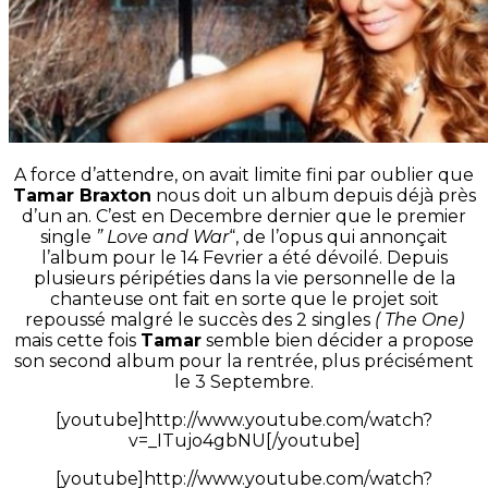
A force d’attendre, on avait limite fini par oublier que
Tamar Braxton
nous doit un album depuis déjà près
d’un an. C’est en Decembre dernier que le premier
single
” Love and War
“, de l’opus qui annonçait
l’album pour le 14 Fevrier a été dévoilé. Depuis
plusieurs péripéties dans la vie personnelle de la
chanteuse ont fait en sorte que le projet soit
repoussé malgré le succès des 2 singles
( The One)
mais cette fois
Tamar
semble bien décider a propose
son second album pour la rentrée, plus précisément
le 3 Septembre.
[youtube]http://www.youtube.com/watch?
v=_ITujo4gbNU[/youtube]
[youtube]http://www.youtube.com/watch?