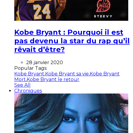
Kobe Bryant : Pourquoi il est
pas devenu la star du rap qu’il
rêvait d’être?
28 janvier 2020
Popular Tags:
Kobe Bryant
,
Kobe Bryant sa vie
,
Kobe Bryant
Mort
,
Kobe Bryant le retour
See All
Chroniques