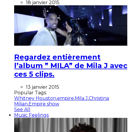
18 janvier 2015
Regardez entièrement
l’album ” MILA” de Mila J avec
ces 5 clips.
13 janvier 2015
Popular Tags:
Whitney Houston
,
empire
,
Mila J
,
Christina
Milian
,
Empire show
See All
Music Feelings