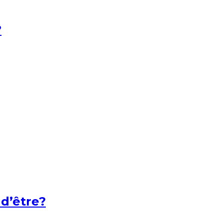
?
 d’être?