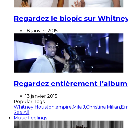
Regardez le biopic sur Whitney
18 janvier 2015
Regardez entièrement l’album ”
13 janvier 2015
Popular Tags:
Whitney Houston
,
empire
,
Mila J
,
Christina Milian
,
Em
See All
Music Feelings