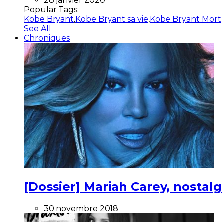
28 janvier 2020
Popular Tags:
Kobe Bryant
,
Kobe Bryant sa vie
,
Kobe Bryant Mort
See All
Chroniques
[Dossier] Mariah Carey, nostalg
30 novembre 2018