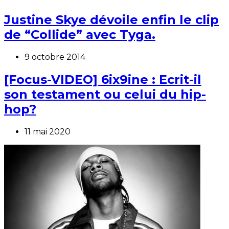
Justine Skye dévoile enfin le clip
de “Collide” avec Tyga.
9 octobre 2014
[Focus-VIDEO] 6ix9ine : Ecrit-il
son testament ou celui du hip-
hop?
11 mai 2020