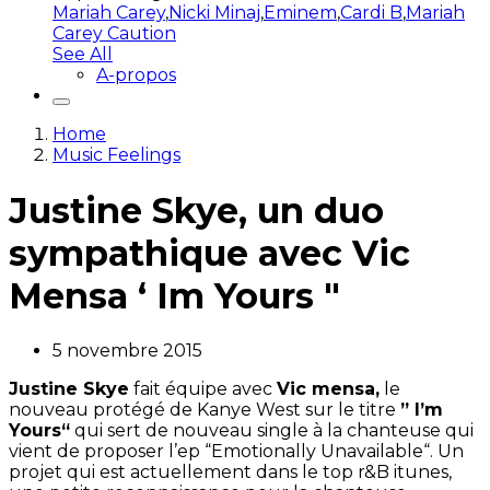
Mariah Carey
,
Nicki Minaj
,
Eminem
,
Cardi B
,
Mariah
Carey Caution
See All
A-propos
Home
Music Feelings
Justine Skye, un duo
sympathique avec Vic
Mensa ‘ Im Yours "
5 novembre 2015
Justine
Skye
fait équipe avec
Vic
mensa
,
le
nouveau protégé de
Kanye
West sur le titre
”
I’m
Yours
“
qui sert de nouveau single à la chanteuse qui
vient de proposer l’
ep
“
Emotionally
Unavailable
“.
Un
projet qui est actuellement dans le top
r&B
itunes
,