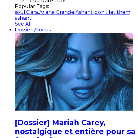
17 octobre 2016
Popular Tags:
soul
,
Ciara
,
Ariana Grande
,
Ashanti
,
don't let them
ashanti
See All
Dossiers/Focus
[Dossier] Mariah Carey,
nostalgique et entière pour sa