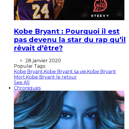
Kobe Bryant : Pourquoi il est
pas devenu la star du rap qu’il
rêvait d’être?
28 janvier 2020
Popular Tags:
Kobe Bryant
,
Kobe Bryant sa vie
,
Kobe Bryant
Mort
,
Kobe Bryant le retour
See All
Chroniques