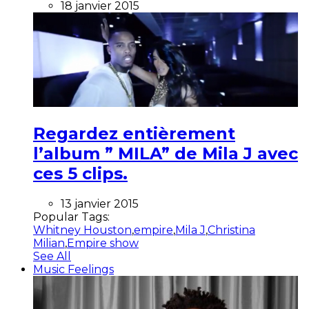
18 janvier 2015
Regardez entièrement
l’album ” MILA” de Mila J avec
ces 5 clips.
13 janvier 2015
Popular Tags:
Whitney Houston
,
empire
,
Mila J
,
Christina
Milian
,
Empire show
See All
Music Feelings