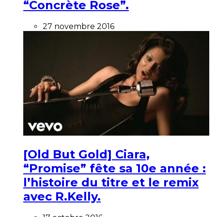
“Concrète Rose”.
27 novembre 2016
[Old But Gold] Ciara,
“Promise” fête sa 10e année :
l’histoire du titre et le remix
avec R.Kelly.