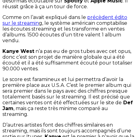
désormais écoutable sur
Spotify
et
Apple Music
. Il
réussit grâce à ça un tour de force.
Comme on l’avait expliqué dans le
précèdent édito
sur le streamin
g, le système américain comptabilise
les écoutes streaming et les transforme en ventes
d’albums. 1500 écoutes d’un titre valent 1 album
vendu.
Kanye West
n’a pas eu de gros tubes avec cet opus,
donc c’est son projet de manière globale qui a été
écouté et il a été suffisamment écouté pour totaliser
90.000 ventes.
Le score est faramineux et lui permettra d’avoir la
première place aux U.S.A. C’est le premier album qui
sera premier dans le pays avec des chiffres presque
totalement basés sur le streaming. Il est précisé que
certaines ventes ont été effectuées sur le site de
Def
Jam
, mais ça reste très minime comparé au
streaming.
D’autres artistes font des chiffres similaires en
streaming, mais ils sont toujours accompagnés d’une
sortie sur Itunes.
Kanye
est le premier à n’avoir que la