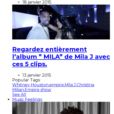
18 janvier 2015
Regardez entièrement
l’album ” MILA” de Mila J avec
ces 5 clips.
13 janvier 2015
Popular Tags:
Whitney Houston
,
empire
,
Mila J
,
Christina
Milian
,
Empire show
See All
Music Feelings