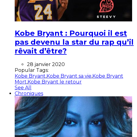
Kobe Bryant : Pourquoi il est
pas devenu la star du rap qu’il
rêvait d’être?
28 janvier 2020
Popular Tags:
Kobe Bryant
,
Kobe Bryant sa vie
,
Kobe Bryant
Mort
,
Kobe Bryant le retour
See All
Chroniques