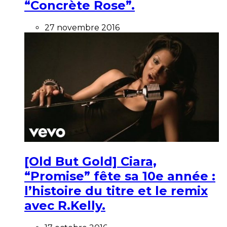
“Concrète Rose”.
27 novembre 2016
[Old But Gold] Ciara,
“Promise” fête sa 10e année :
l’histoire du titre et le remix
avec R.Kelly.