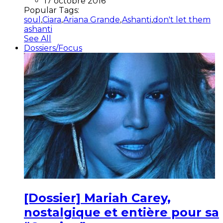
17 octobre 2016
Popular Tags:
soul
,
Ciara
,
Ariana Grande
,
Ashanti
,
don't let them
ashanti
See All
Dossiers/Focus
[Dossier] Mariah Carey,
nostalgique et entière pour sa