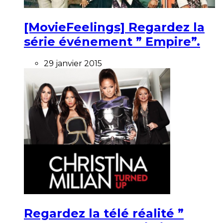
[MovieFeelings] Regardez la
série événement ” Empire”.
29 janvier 2015
Regardez la télé réalité ”