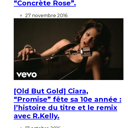
“Concrète Rose”.
27 novembre 2016
[Old But Gold] Ciara,
“Promise” fête sa 10e année :
l’histoire du titre et le remix
avec R.Kelly.