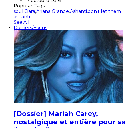
17 octobre 2016
Popular Tags:
soul
,
Ciara
,
Ariana Grande
,
Ashanti
,
don't let them
ashanti
See All
Dossiers/Focus
[Dossier] Mariah Carey,
nostalgique et entière pour sa