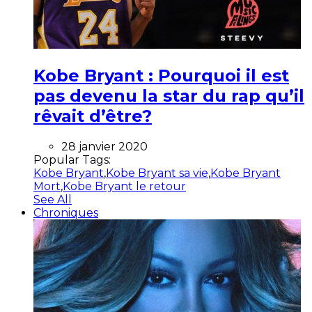
Kobe Bryant : Pourquoi il est
pas devenu la star du rap qu’il
rêvait d’être?
28 janvier 2020
Popular Tags:
Kobe Bryant
,
Kobe Bryant sa vie
,
Kobe Bryant
Mort
,
Kobe Bryant le retour
See All
Chroniques