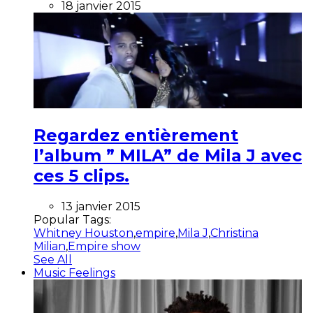
18 janvier 2015
Regardez entièrement
l’album ” MILA” de Mila J avec
ces 5 clips.
13 janvier 2015
Popular Tags:
Whitney Houston
,
empire
,
Mila J
,
Christina
Milian
,
Empire show
See All
Music Feelings