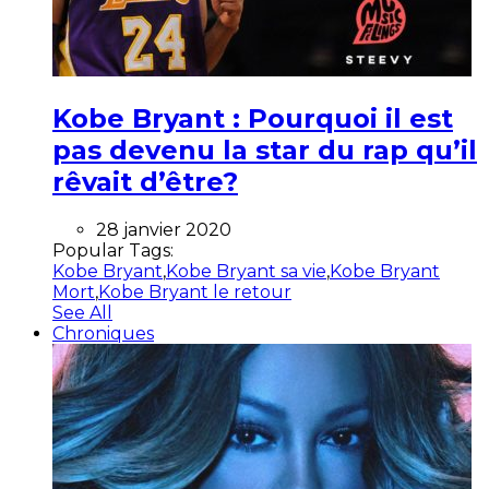
Kobe Bryant : Pourquoi il est
pas devenu la star du rap qu’il
rêvait d’être?
28 janvier 2020
Popular Tags:
Kobe Bryant
,
Kobe Bryant sa vie
,
Kobe Bryant
Mort
,
Kobe Bryant le retour
See All
Chroniques