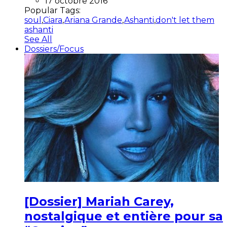
17 octobre 2016
Popular Tags:
soul
,
Ciara
,
Ariana Grande
,
Ashanti
,
don't let them
ashanti
See All
Dossiers/Focus
[Dossier] Mariah Carey,
nostalgique et entière pour sa