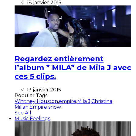
18 janvier 2015
Regardez entièrement
l’album ” MILA” de Mila J avec
ces 5 clips.
13 janvier 2015
Popular Tags:
Whitney Houston
,
empire
,
Mila J
,
Christina
Milian
,
Empire show
See All
Music Feelings