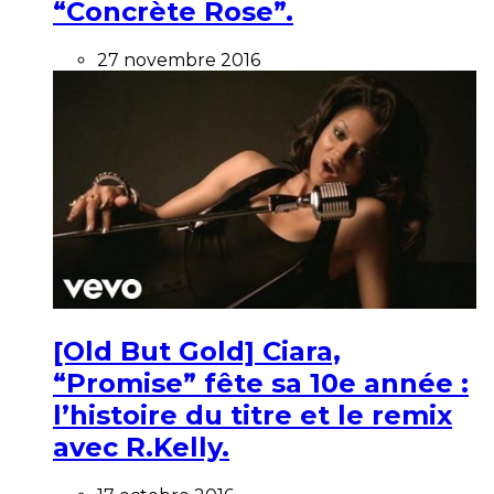
“Concrète Rose”.
27 novembre 2016
[Old But Gold] Ciara,
“Promise” fête sa 10e année :
l’histoire du titre et le remix
avec R.Kelly.