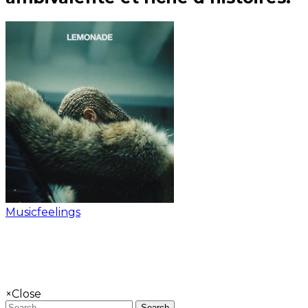
Musicfeelings
×
Close
Search