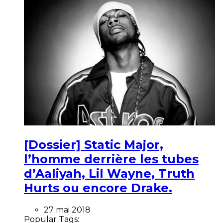
[Dossier] Static Major,
l’homme derrière les tubes
d’Aaliyah, Lil Wayne, Truth
Hurts ou encore Drake.
27 mai 2018
Popular Tags: