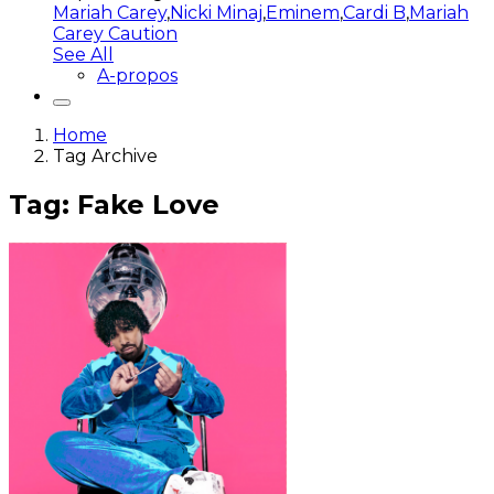
Mariah Carey
,
Nicki Minaj
,
Eminem
,
Cardi B
,
Mariah
Carey Caution
See All
A-propos
Home
Tag Archive
Tag: Fake Love