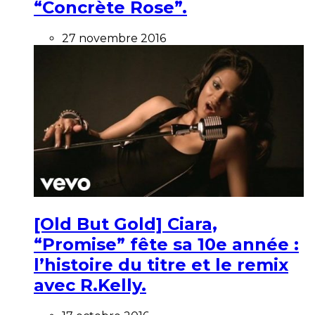
“Concrète Rose”.
27 novembre 2016
[Old But Gold] Ciara,
“Promise” fête sa 10e année :
l’histoire du titre et le remix
avec R.Kelly.