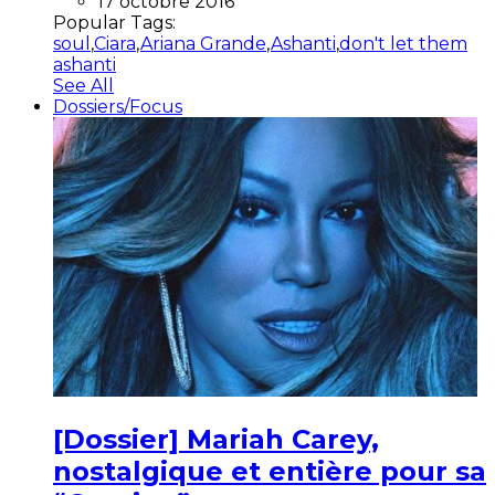
17 octobre 2016
Popular Tags:
soul
,
Ciara
,
Ariana Grande
,
Ashanti
,
don't let them
ashanti
See All
Dossiers/Focus
[Dossier] Mariah Carey,
nostalgique et entière pour sa