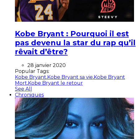
Kobe Bryant : Pourquoi il est
pas devenu la star du rap qu’il
rêvait d’être?
28 janvier 2020
Popular Tags:
Kobe Bryant
,
Kobe Bryant sa vie
,
Kobe Bryant
Mort
,
Kobe Bryant le retour
See All
Chroniques