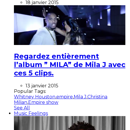
18 janvier 2015
Regardez entièrement
l’album ” MILA” de Mila J avec
ces 5 clips.
13 janvier 2015
Popular Tags:
Whitney Houston
,
empire
,
Mila J
,
Christina
Milian
,
Empire show
See All
Music Feelings