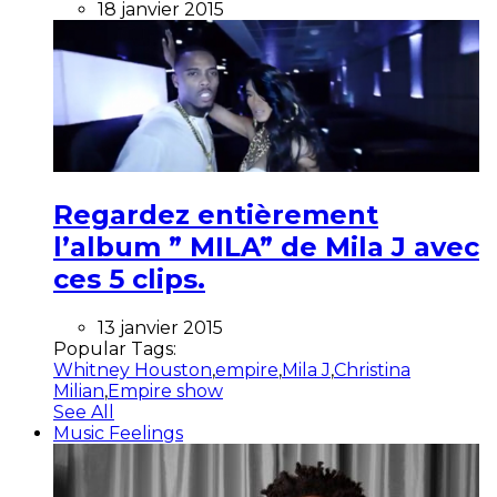
18 janvier 2015
Regardez entièrement
l’album ” MILA” de Mila J avec
ces 5 clips.
13 janvier 2015
Popular Tags:
Whitney Houston
,
empire
,
Mila J
,
Christina
Milian
,
Empire show
See All
Music Feelings