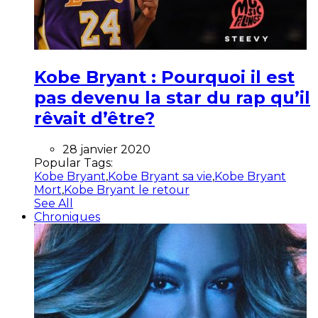
Kobe Bryant : Pourquoi il est
pas devenu la star du rap qu’il
rêvait d’être?
28 janvier 2020
Popular Tags:
Kobe Bryant
,
Kobe Bryant sa vie
,
Kobe Bryant
Mort
,
Kobe Bryant le retour
See All
Chroniques