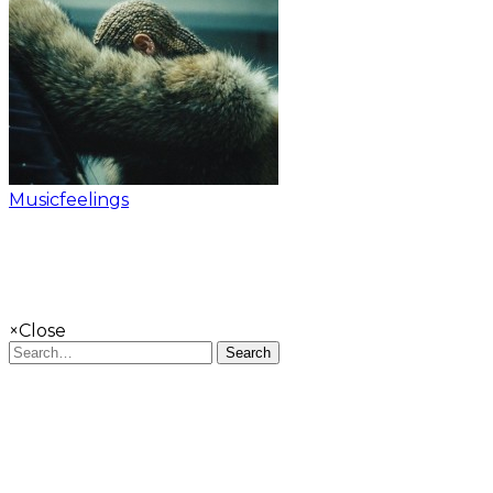
Musicfeelings
×
Close
Search