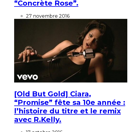
“Concrète Rose”.
27 novembre 2016
[Old But Gold] Ciara,
“Promise” fête sa 10e année :
l’histoire du titre et le remix
avec R.Kelly.