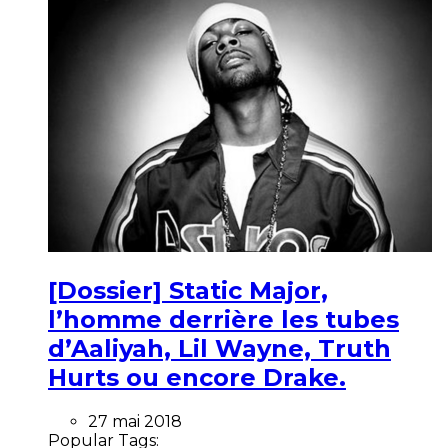
[Dossier] Static Major,
l’homme derrière les tubes
d’Aaliyah, Lil Wayne, Truth
Hurts ou encore Drake.
27 mai 2018
Popular Tags: