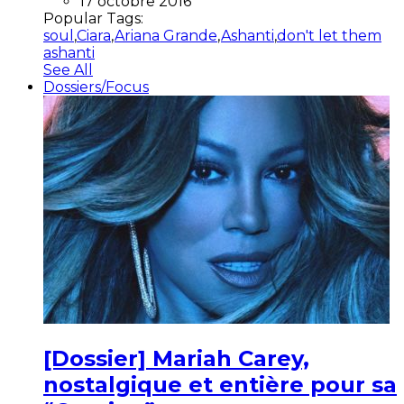
17 octobre 2016
Popular Tags:
soul
,
Ciara
,
Ariana Grande
,
Ashanti
,
don't let them
ashanti
See All
Dossiers/Focus
[Dossier] Mariah Carey,
nostalgique et entière pour sa