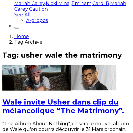
Mariah Carey
,
Nicki Minaj
,
Eminem
,
Cardi B
,
Mariah
Carey Caution
See All
A-propos
Home
Tag Archive
Tag: usher wale the matrimony
Wale invite Usher dans clip du
mélancolique “The Matrimony”.
"The Album About Nothing", ce sera le nouvel album
de Wale qu'on pourra découvrir le 31 Mars prochain.