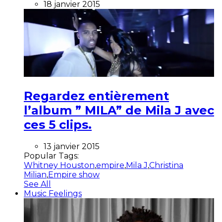
18 janvier 2015
Regardez entièrement
l’album ” MILA” de Mila J avec
ces 5 clips.
13 janvier 2015
Popular Tags:
Whitney Houston
,
empire
,
Mila J
,
Christina
Milian
,
Empire show
See All
Music Feelings