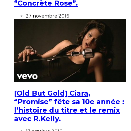
“Concrète Rose”.
27 novembre 2016
[Old But Gold] Ciara,
“Promise” fête sa 10e année :
l’histoire du titre et le remix
avec R.Kelly.