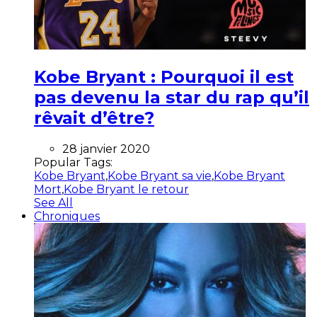
Kobe Bryant : Pourquoi il est
pas devenu la star du rap qu’il
rêvait d’être?
28 janvier 2020
Popular Tags:
Kobe Bryant
,
Kobe Bryant sa vie
,
Kobe Bryant
Mort
,
Kobe Bryant le retour
See All
Chroniques