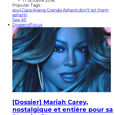
17 octobre 2016
Popular Tags:
soul
,
Ciara
,
Ariana Grande
,
Ashanti
,
don't let them
ashanti
See All
Dossiers/Focus
[Dossier] Mariah Carey,
nostalgique et entière pour sa