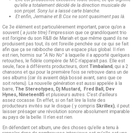
qu’elle a totalement décidé de la direction musicale de
son projet. Sony lui a laissé carte blanche.
Et enfin, Jermaine et B.Cox ne sont quasiment pas là.
Ce 3e élément est particulièrement important, parce qu’on a
souvent (
a juste titre)
l’impression que ce grandiloquent trio
est l’origine du son R&B de Mariah et que même quand ils ne
produisent pas tout, ils ont l’oreille penchée sur ce qui se fait
afin que ça se rabiboche dans un espace plus global. Il n’en
est rien, hormis sur “
A No No
” à laquelle il a apporté quelques
retouches, le fidèle compère de M.C n’apparaît pas. Elle est
seule, face à différents producteurs, dont
Timbaland
, qui a 2
chansons et qui pour la première fois se retrouve dans un de
ses albums (car ils avaient déjà bossé avant, sans que ce
soit retenu). La nouvelle génération est aussi appelée à la
barre,
The Stereotypes, Dj Mustard, Fred Ball, Dev
Hynes, Nineteen85
et plusieurs autres. C’est d’ailleurs
assez cocasse. En effet, si on fait lire la liste des
producteurs invités sur le disque ( y compris
Skrillex)
, il peut
laisser présager une révolution sonore absolument imparable
au pays de la belle. Il n’en est rien.
En défendant cet album, une des choses qu’elle a tenu à