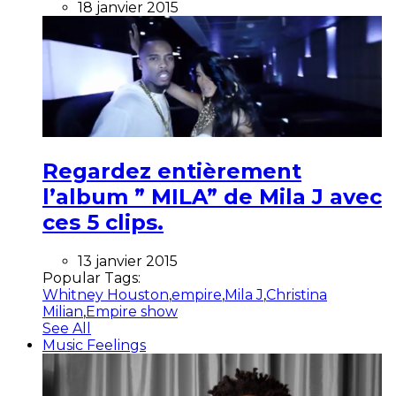
18 janvier 2015
Regardez entièrement
l’album ” MILA” de Mila J avec
ces 5 clips.
13 janvier 2015
Popular Tags:
Whitney Houston
,
empire
,
Mila J
,
Christina
Milian
,
Empire show
See All
Music Feelings