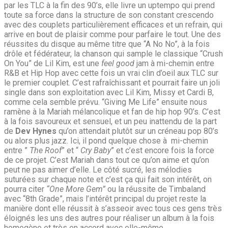
par les TLC à la fin des 90’s, elle livre un uptempo qui prend
toute sa force dans la structure de son constant crescendo
avec des couplets particulièrement efficaces et un refrain, qui
arrive en bout de plaisir comme pour parfaire le tout. Une des
réussites du disque au même titre que “A No No”, à la fois
drôle et fédérateur, la chanson qui sample le classique “Crush
On You” de Lil Kim, est une
feel good
jam à mi-chemin entre
R&B et Hip Hop avec cette fois un vrai clin d’oeil aux TLC sur
le premier couplet. C’est rafraîchissant et pourrait faire un joli
single dans son exploitation avec Lil Kim, Missy et Cardi B,
comme cela semble prévu. “Giving Me Life” ensuite nous
ramène à la Mariah mélancolique et fan de hip hop 90’s. C’est
à la fois savoureux et sensuel, et un peu inattendu de la part
de
Dev Hynes
qu’on attendait plutôt sur un créneau pop 80’s
ou alors plus jazz. Ici, il pond quelque chose à mi-chemin
entre ”
The Roof
” et “
Cry Baby
” et c’est encore fois la force
de ce projet. C’est Mariah dans tout ce qu’on aime et qu’on
peut ne pas aimer d’elle. Le côté sucré, les mélodies
suturées sur chaque note et c’est ça qui fait son intérêt, on
pourra citer
“One More Gem”
ou la réussite de Timbaland
avec “8th Grade”, mais l’intérêt principal du projet reste la
manière dont elle réussit à s’asseoir avec tous ces gens très
éloignés les uns des autres pour réaliser un album à la fois
homogène et très en accord avec elle-même.