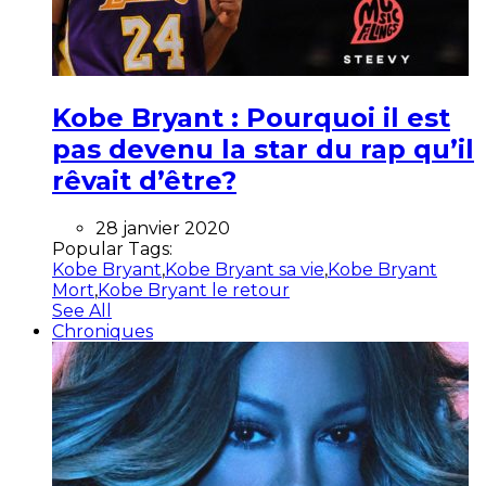
Kobe Bryant : Pourquoi il est
pas devenu la star du rap qu’il
rêvait d’être?
28 janvier 2020
Popular Tags:
Kobe Bryant
,
Kobe Bryant sa vie
,
Kobe Bryant
Mort
,
Kobe Bryant le retour
See All
Chroniques