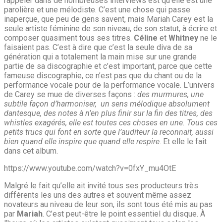
rappeler dans de nombreuses interviews est qu’elle est une
parolière et une mélodiste. C’est une chose qui passe
inaperçue, que peu de gens savent, mais Mariah Carey est la
seule artiste féminine de son niveau, de son statut, à écrire et
composer quasiment tous ses titres.
Céline
et
Whitney
ne le
faisaient pas. C’est à dire que c’est la seule diva de sa
génération qui a totalement la main mise sur une grande
partie de sa discographie et c’est important, parce que cette
fameuse discographie, ce n’est pas que du chant ou de la
performance vocale pour de la performance vocale. L’univers
de Carey se mue de diverses façons :
des murmures, une
subtile façon d’harmoniser, un sens mélodique absolument
dantesque, des notes à n’en plus finir sur la fin des titres, des
whistles exagérés, elle est toutes ces choses en une. Tous ces
petits trucs qui font en sorte que l’auditeur la reconnait, aussi
bien quand elle inspire que quand elle respire
. Et elle le fait
dans cet album.
https://www.youtube.com/watch?v=0fxY_mu4OtE
Malgré le fait qu’elle ait invité tous ses producteurs très
différents les uns des autres et souvent même assez
novateurs au niveau de leur son, ils sont tous été mis au pas
par
Mariah
. C’est peut-être le point essentiel du disque. À