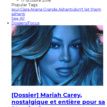
17 octobre 2016
Popular Tags:
soul
,
Ciara
,
Ariana Grande
,
Ashanti
,
don't let them
ashanti
See All
Dossiers/Focus
[Dossier] Mariah Carey,
nostalgique et entière pour sa