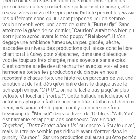
l’heure où les artistes existent quasiment tous selon les
producteurs ou les productions qui leur sont données, elle
réussit à revenir à cette époque où l’artiste prenait le pas sur
les différents sons qui lui sont proposés. Ici, on semble
vouloir revenir vers une sorte de suite à
“Butterfly”
. Sans
atteindre la grâce de ce dernier, “
Caution
” aurait très bien pu
sortir juste après, avant le très poppy ”
Rainbow”
. Il s’en
dégage une ambiance fumeuse, un peu glacée, sèche,
saccadée au niveau des productions qui laisse donc le libre
chant total à Carey pour s’épancher, dans une dialectique
vocale, toujours très chargée, mais soyeuse sans excès.
C’est comme si elle devait réchauffer avec sa voix et ses
harmonies toutes les productions du disque en nous
racontant à chaque fois, une histoire, un parcours de vie, une
émotion et de fait, dès qu’on entre dans le disque avec le
schizophrénique “
GTFO”
… on ne le lâche pas jusqu’au plus
velouté et touchant
“Portrait”.
Cette ballade mélodieuse et
autobiographique a failli donner son titre à l’album et dans un
sens, cela aurait été logique, car il y a encore une fois
beaucoup de
“Mariah”
dans ce livret de 10 titres. “With You”
est barbante et rappelle ses consoeurs “
We Belong
Together”, “Don’t Forget About Us
” ou encore
“I Stay In Love”,
mais le titre ne semble pas ridicule avant d’entrer dans le
punchy
“Caution”
. Sur une production qui aurait pu être portée