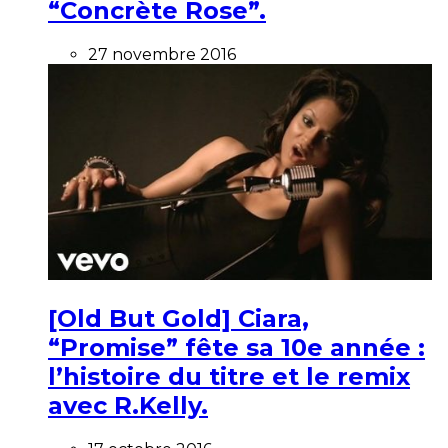
“Concrète Rose”.
27 novembre 2016
[Old But Gold] Ciara,
“Promise” fête sa 10e année :
l’histoire du titre et le remix
avec R.Kelly.