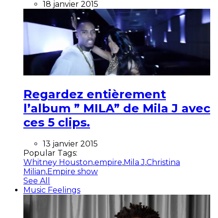
18 janvier 2015
Regardez entièrement
l’album ” MILA” de Mila J avec
ces 5 clips.
13 janvier 2015
Popular Tags:
Whitney Houston
,
empire
,
Mila J
,
Christina
Milian
,
Empire show
See All
Music Feelings