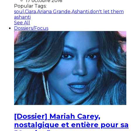
17 octobre 2016
Popular Tags:
soul
,
Ciara
,
Ariana Grande
,
Ashanti
,
don't let them
ashanti
See All
Dossiers/Focus
[Dossier] Mariah Carey,
nostalgique et entière pour sa