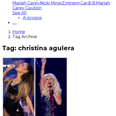
Mariah Carey
,
Nicki Minaj
,
Eminem
,
Cardi B
,
Mariah
Carey Caution
See All
A-propos
Home
Tag Archive
Tag: christina agulera