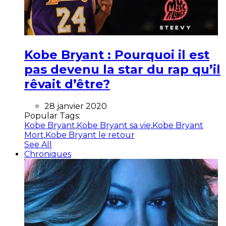
Kobe Bryant : Pourquoi il est
pas devenu la star du rap qu’il
rêvait d’être?
28 janvier 2020
Popular Tags:
Kobe Bryant
,
Kobe Bryant sa vie
,
Kobe Bryant
Mort
,
Kobe Bryant le retour
See All
Chroniques