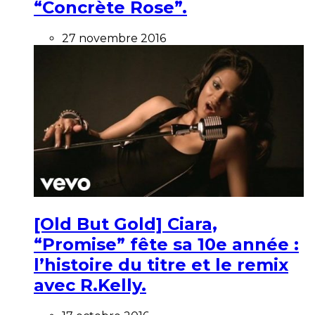
“Concrète Rose”.
27 novembre 2016
[Old But Gold] Ciara,
“Promise” fête sa 10e année :
l’histoire du titre et le remix
avec R.Kelly.