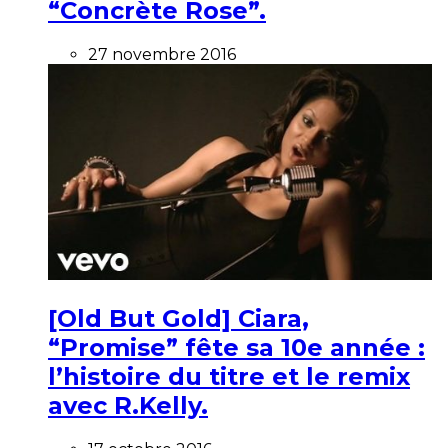
“Concrète Rose”.
27 novembre 2016
[Old But Gold] Ciara,
“Promise” fête sa 10e année :
l’histoire du titre et le remix
avec R.Kelly.