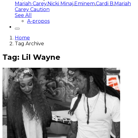
Mariah Carey
,
Nicki Minaj
,
Eminem
,
Cardi B
,
Mariah
Carey Caution
See All
A-propos
Home
Tag Archive
Tag: Lil Wayne