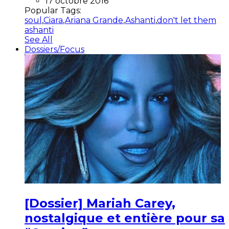
17 octobre 2016
Popular Tags:
soul
,
Ciara
,
Ariana Grande
,
Ashanti
,
don't let them
ashanti
See All
Dossiers/Focus
[Dossier] Mariah Carey,
nostalgique et entière pour sa