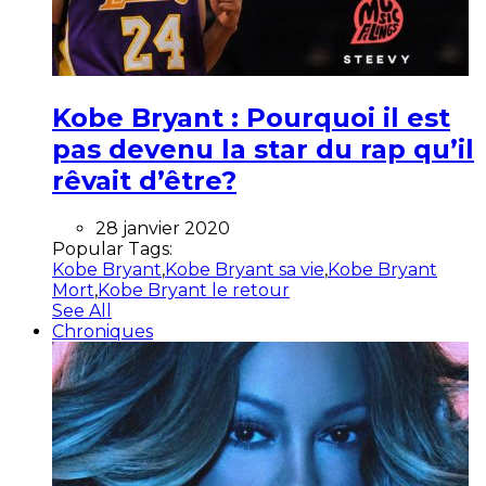
Kobe Bryant : Pourquoi il est
pas devenu la star du rap qu’il
rêvait d’être?
28 janvier 2020
Popular Tags:
Kobe Bryant
,
Kobe Bryant sa vie
,
Kobe Bryant
Mort
,
Kobe Bryant le retour
See All
Chroniques