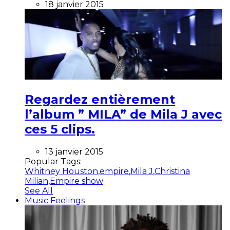
18 janvier 2015
Regardez entièrement
l’album ” MILA” de Mila J avec
ces 5 clips.
13 janvier 2015
Popular Tags:
Whitney Houston
,
empire
,
Mila J
,
Christina
Milian
,
Empire show
See All
Music Feelings