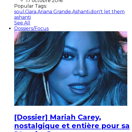
17 octobre 2016
Popular Tags:
soul
,
Ciara
,
Ariana Grande
,
Ashanti
,
don't let them
ashanti
See All
Dossiers/Focus
[Dossier] Mariah Carey,
nostalgique et entière pour sa