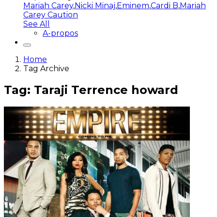
Mariah Carey
,
Nicki Minaj
,
Eminem
,
Cardi B
,
Mariah
Carey Caution
See All
A-propos
Home
Tag Archive
Tag: Taraji Terrence howard