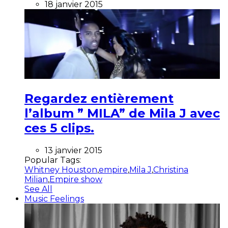
18 janvier 2015
Regardez entièrement
l’album ” MILA” de Mila J avec
ces 5 clips.
13 janvier 2015
Popular Tags:
Whitney Houston
,
empire
,
Mila J
,
Christina
Milian
,
Empire show
See All
Music Feelings