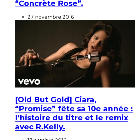
“Concrète Rose”.
27 novembre 2016
[Old But Gold] Ciara,
“Promise” fête sa 10e année :
l’histoire du titre et le remix
avec R.Kelly.