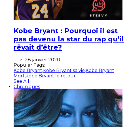
Kobe Bryant : Pourquoi il est
pas devenu la star du rap qu’il
rêvait d’être?
28 janvier 2020
Popular Tags:
Kobe Bryant
,
Kobe Bryant sa vie
,
Kobe Bryant
Mort
,
Kobe Bryant le retour
See All
Chroniques