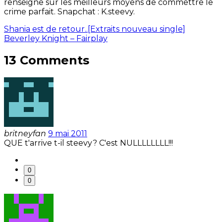
renseigne sur les meilleurs moyens de commettre le
crime parfait. Snapchat : K.steevy.
Shania est de retour..[Extraits nouveau single]
Beverley Knight – Fairplay
13 Comments
britneyfan
9 mai 2011
QUE t'arrive t-il steevy? C'est NULLLLLLLL!!!
0
0