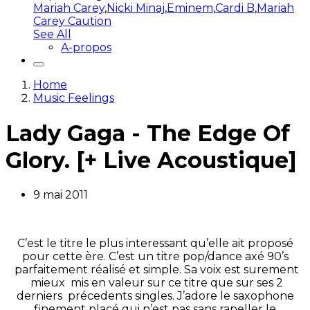
Mariah Carey
,
Nicki Minaj
,
Eminem
,
Cardi B
,
Mariah
Carey Caution
See All
A-propos
Home
Music Feelings
Lady Gaga - The Edge Of
Glory. [+ Live Acoustique]
9 mai 2011
C’est le titre le plus interessant qu’elle ait proposé
pour cette ère. C’est un titre pop/dance axé 90’s
parfaitement réalisé et simple. Sa voix est surement
mieux mis en valeur sur ce titre que sur ses 2
derniers précedents singles. J’adore le saxophone
finement placé qui n’est pas sans rapeller le