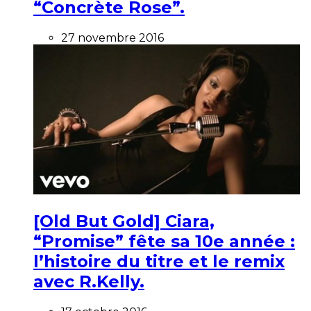
“Concrète Rose”.
27 novembre 2016
[Old But Gold] Ciara,
“Promise” fête sa 10e année :
l’histoire du titre et le remix
avec R.Kelly.