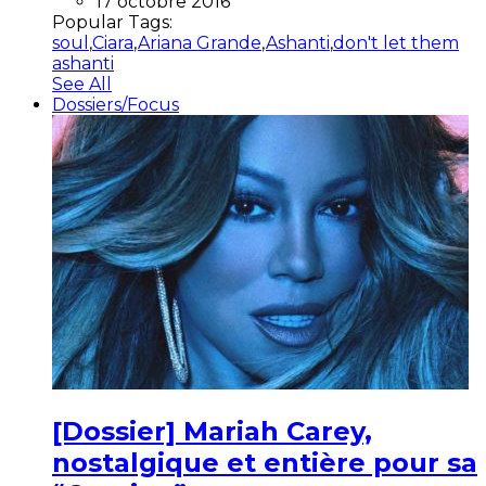
17 octobre 2016
Popular Tags:
soul
,
Ciara
,
Ariana Grande
,
Ashanti
,
don't let them
ashanti
See All
Dossiers/Focus
[Dossier] Mariah Carey,
nostalgique et entière pour sa