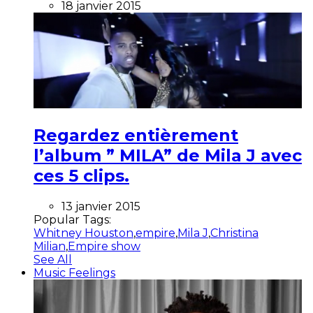
18 janvier 2015
Regardez entièrement
l’album ” MILA” de Mila J avec
ces 5 clips.
13 janvier 2015
Popular Tags:
Whitney Houston
,
empire
,
Mila J
,
Christina
Milian
,
Empire show
See All
Music Feelings