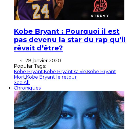
Kobe Bryant : Pourquoi il est
pas devenu la star du rap qu’il
rêvait d’être?
28 janvier 2020
Popular Tags:
Kobe Bryant
,
Kobe Bryant sa vie
,
Kobe Bryant
Mort
,
Kobe Bryant le retour
See All
Chroniques