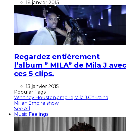
18 janvier 2015
Regardez entièrement
l’album ” MILA” de Mila J avec
ces 5 clips.
13 janvier 2015
Popular Tags:
Whitney Houston
,
empire
,
Mila J
,
Christina
Milian
,
Empire show
See All
Music Feelings