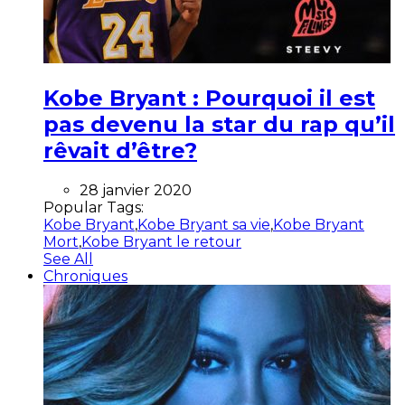
Kobe Bryant : Pourquoi il est
pas devenu la star du rap qu’il
rêvait d’être?
28 janvier 2020
Popular Tags:
Kobe Bryant
,
Kobe Bryant sa vie
,
Kobe Bryant
Mort
,
Kobe Bryant le retour
See All
Chroniques