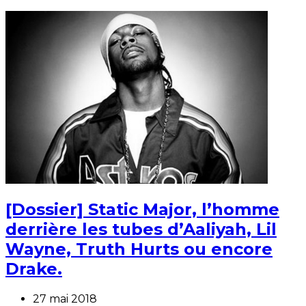
[Dossier] Static Major, l’homme
derrière les tubes d’Aaliyah, Lil
Wayne, Truth Hurts ou encore
Drake.
27 mai 2018