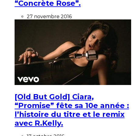
“Concrète Rose”.
27 novembre 2016
[Old But Gold] Ciara,
“Promise” fête sa 10e année :
l’histoire du titre et le remix
avec R.Kelly.