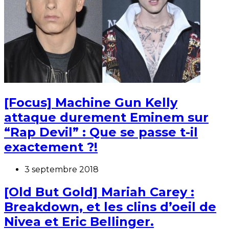
[Focus] Machine Gun Kelly
attaque durement Eminem sur
“Rap Devil” : Que se passe t-il
exactement ?!
3 septembre 2018
[Old But Gold] Mariah Carey :
Breakdown, et les clins d’oeil de
Nivea et Eric Bellinger.