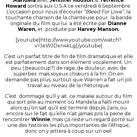
Mandela
avec
Jennifer Hudson
&
Terrence
Howard
sortira aux U.S.A ce vendredi 6 Septembre.
L’occasion pour nous d’écouter “
Bleed For Love”
, la
touchante chanson de la chanteuse pour la bande
originale du film qui lui a été écrite par
Dianne
Waren,
et produite par
Harvey Manson.
[youtube]http://www.youtube.com/watch?
v=JeWJDxn4kLg[/youtube]
C’est un parfait titre de fin de film dramatique et elle
est parfaitement dans son élément vocalement. Un
peu ( beaucoup?) de rage, de douleur, avec de
superbes mais soyeux chœurs à la fin. On en
demande pas plus, surtout que Warren a fait un joli
travail au niveau de la rhétorique.
C’est dommage qu’il y ait ce malaise autour du film
qui sort pile au moment où Mandela a failli mourir
alors qu’on sait qu’il est terminé depuis 2ans, ou
encore sur le fait qu’elle n’ait jamais pris la peine de
rencontrer
Winnie
, mais ça reste un regard porté sur
une des histoires les plus importantes de l’Afrique,
donc on y jettera à coup sur un oeil.