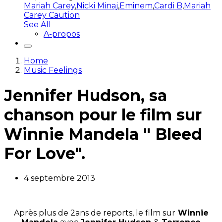
Mariah Carey
,
Nicki Minaj
,
Eminem
,
Cardi B
,
Mariah
Carey Caution
See All
A-propos
Home
Music Feelings
Jennifer Hudson, sa
chanson pour le film sur
Winnie Mandela " Bleed
For Love".
4 septembre 2013
Après plus de 2ans de reports, le film sur
Winnie