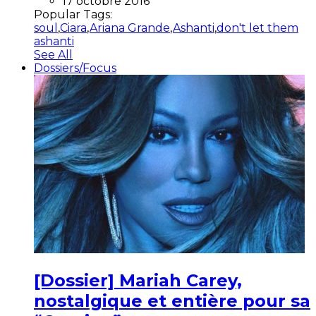
17 octobre 2016
Popular Tags:
soul
,
Ciara
,
Ariana Grande
,
Ashanti
,
don't let them
ashanti
See All
Dossiers/Focus
[Dossier] Mariah Carey,
nostalgique et entière pour sa