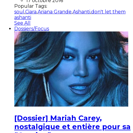
17 octobre 2016
Popular Tags:
soul
,
Ciara
,
Ariana Grande
,
Ashanti
,
don't let them
ashanti
See All
Dossiers/Focus
[Dossier] Mariah Carey,
nostalgique et entière pour sa