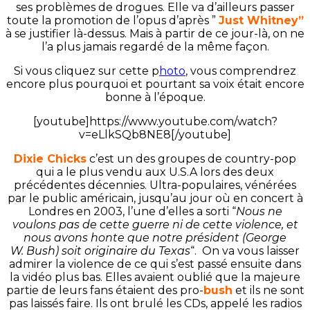
ses problèmes de drogues. Elle va d’ailleurs passer
toute la promotion de l’opus d’après ”
Just Whitney”
à se justifier là-dessus. Mais à partir de ce jour-là, on ne
l’a plus jamais regardé de la même façon.
Si vous cliquez sur cette p
hoto
, vous comprendrez
encore plus pourquoi et pourtant sa voix était encore
bonne à l’époque.
[youtube]https://www.youtube.com/watch?
v=eLlkSQb8NE8[/youtube]
Dixie Chicks
c’est un des groupes de country-pop
qui a le plus vendu aux U.S.A lors des deux
précédentes décennies. Ultra-populaires, vénérées
par le public américain, jusqu’au jour où en concert à
Londres en 2003, l’une d’elles a sorti “
Nous ne
voulons pas de cette guerre ni de cette violence, et
nous avons honte que notre président (George
W. Bush) soit originaire du Texas
“. On va vous laisser
admirer la violence de ce qui s’est passé ensuite dans
la vidéo plus bas. Elles avaient oublié que la majeure
partie de leurs fans étaient des pro-
bush
et ils ne sont
pas laissés faire. Ils ont brulé les CDs, appelé les radios