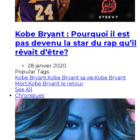
Kobe Bryant : Pourquoi il est
pas devenu la star du rap qu’il
rêvait d’être?
28 janvier 2020
Popular Tags:
Kobe Bryant
,
Kobe Bryant sa vie
,
Kobe Bryant
Mort
,
Kobe Bryant le retour
See All
Chroniques