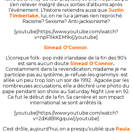
s’en relever malgré deux sorties d’albums après
l’événement. L’histoire retiendra aussi que
Justin
Timberlake,
lui, on ne lui a jamais rien reproché.
Racisme? Sexisme? Anti-jacksonisme?
[youtube]https://www.youtube.com/watch?
v=npF1lkKEM9o[/youtube]
Sinead O’Connor.
L’iconique folk- pop indé irlandaise de la fin des 90’s
est sans aucun doute
Sinead O’Connor
.
Constamment dans la revendication, madame je ne
participe-pas au système, je-refuse-les-grammys- est
allée un peu trop loin un soir de 1992. Agacée par les
nombreuses accusations, elle a déchiré une photo du
pape pendant son show au Saturday Night Live en 92.
Ce fut le début de la fin. Sa carrière et son impact
international se sont arrêtés là.
[youtube]https://www.youtube.com/watch?
v=2dKdBlKgquw[/youtube]
C’est drôle, aujourd’hui, on a presqu’oublié que
P
a
ula