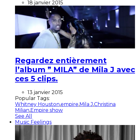
18 janvier 2015
Regardez entièrement
l’album ” MILA” de Mila J avec
ces 5 clips.
13 janvier 2015
Popular Tags:
Whitney Houston
,
empire
,
Mila J
,
Christina
Milian
,
Empire show
See All
Music Feelings