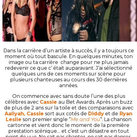
Dans la carrière d’un artiste à succès, il y a toujours ce
moment où tout bascule. En quelques minutes, ton
image ou ta carrière change pour ne plus jamais
redevenir ce que c’ était auparavant. J’ai sélectionné
quelques uns de ces moments sur scène pour
plusieurs chanteuses au cours des 30 dernières
années.
On commence avec sans doute l’une des plus
célèbres avec
Cassie
au Bet Awards. Après un buzz
de plus de 2 ans sur la toile et des comparaisons avec
Aaliyah, Cassie
sort aux cotés de
Diddy
et de
Ryan
Leslie
son premier single “
Me and You
“. La chanson
cartonne et vient donc le moment de la première
prestation scénique… et c’est un désastre en tout
point de vue. Ne sait pas chanter, ne sait pas danser,