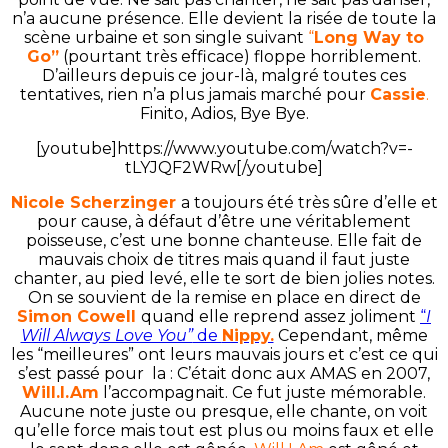
n’a aucune présence. Elle devient la risée de toute la
scène urbaine et son single suivant
“
Long Way to
Go”
(pourtant très efficace) floppe horriblement.
D’ailleurs depuis ce jour-là, malgré toutes ces
tentatives, rien n’a plus jamais marché pour
Cassie
.
Finito, Adios, Bye Bye.
[youtube]https://www.youtube.com/watch?v=-
tLYJQF2WRw[/youtube]
Nicole Scherzinger
a toujours été très sûre d’elle et
pour cause, à défaut d’être une véritablement
poisseuse, c’est une bonne chanteuse. Elle fait de
mauvais choix de titres mais quand il faut juste
chanter, au pied levé, elle te sort de bien jolies notes.
On se souvient de la remise en place en direct de
Simon Cowell
quand elle reprend assez joliment
“
I
Will Always Love You”
de
Nippy.
Cependant, même
les “meilleures” ont leurs mauvais jours et c’est ce qui
s’est passé pour la : C’était donc aux AMAS en 2007,
Will.I.Am
l’accompagnait. Ce fut juste mémorable.
Aucune note juste ou presque, elle chante, on voit
qu’elle force mais tout est plus ou moins faux et elle