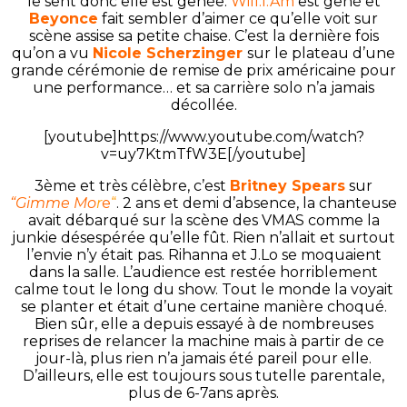
le sent donc elle est gênée.
Will.I.Am
est gêné et
Beyonce
fait sembler d’aimer ce qu’elle voit sur
scène assise sa petite chaise. C’est la dernière fois
qu’on a vu
Nicole Scherzinger
sur le plateau d’une
grande cérémonie de remise de prix américaine pour
une performance… et sa carrière solo n’a jamais
décollée.
[youtube]https://www.youtube.com/watch?
v=uy7KtmTfW3E[/youtube]
3ème et très célèbre, c’est
Britney Spears
sur
“Gimme Mo
r
e
“
. 2 ans et demi d’absence, la chanteuse
avait débarqué sur la scène des VMAS comme la
junkie désespérée qu’elle fût. Rien n’allait et surtout
l’envie n’y était pas. Rihanna et J.Lo se moquaient
dans la salle. L’audience est restée horriblement
calme tout le long du show. Tout le monde la voyait
se planter et était d’une certaine manière choqué.
Bien sûr, elle a depuis essayé à de nombreuses
reprises de relancer la machine mais à partir de ce
jour-là, plus rien n’a jamais été pareil pour elle.
D’ailleurs, elle est toujours sous tutelle parentale,
plus de 6-7ans après.