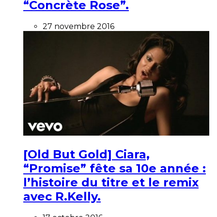
“Concrète Rose”.
27 novembre 2016
[Old But Gold] Ciara,
“Promise” fête sa 10e année :
l’histoire du titre et le remix
avec R.Kelly.