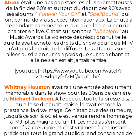
Abdul
était une des pop stars les plus prometteuses
de la fin des 80’s et surtout du début des 90’s avec
ses albums ”
Forever Your Girl”
et “
SpellBound”
qui
ont connu de vrais succès internationaux. La chute a
cependant commencé le jour où elle a cru bon de
chanter en live. C’était sur son titre “
Vibeology”
au
Music Awards. La violence des réactions fut telle
qu’elle avait acheté les droits du show pour que MTV
n’ait plus le droit de le diffuser. Les attaques sont
allées aussi bien sur son poids que sur son chant et
elle ne s’en est ait jamais remise.
[youtube]https://www.youtube.com/watch?
v=P8dgayf2f2M[/youtube]
Whitney Houston
avait fait une entrée absolument
mémorable dans le show pour les 30ans de carrière
de
Michael Jackson
. A l’époque, toute la presse disait
qu’elle se droguait, mais elle avait encore la
prestance, la diva-image. Ce n’était que des rumeurs,
jusqu’à ce soir là où elle est venue rendre hommage
à MJ plus maigre qu’un fil. Les médias s’en sont
donnés à cœur joie et c’est vraiment à cet instant
précis que tout le grand public prend conscience de