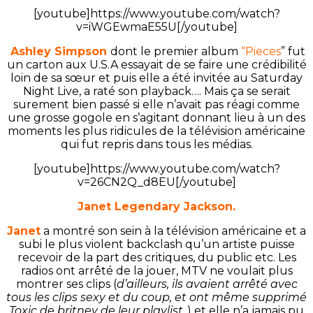
[youtube]https://www.youtube.com/watch?
v=iWGEwmaE55U[/youtube]
Ashley Simpson
dont le premier album
“Pieces
” fut
un carton aux U.S.A essayait de se faire une crédibilité
loin de sa sœur et puis elle a été invitée au Saturday
Night Live, a raté son playback…. Mais ça se serait
surement bien passé si elle n’avait pas réagi comme
une grosse gogole en s’agitant donnant lieu à un des
moments les plus ridicules de la télévision américaine
qui fut repris dans tous les médias.
[youtube]https://www.youtube.com/watch?
v=26CN2Q_d8EU[/youtube]
Janet Legendary Jackson.
Janet
a montré son sein à la télévision américaine et a
subi le plus violent backclash qu’un artiste puisse
recevoir de la part des critiques, du public etc. Les
radios ont arrêté de la jouer, MTV ne voulait plus
montrer ses clips (
d’ailleurs, ils avaient arrêté avec
tous les clips sexy et du coup, et ont même supprimé
Toxic de britney de leur playlist.
.) et elle n’a jamais pu