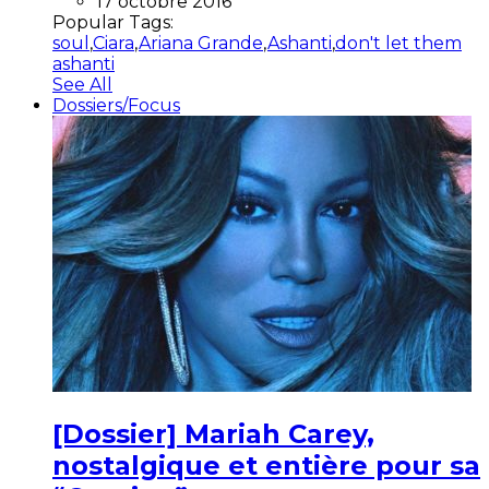
17 octobre 2016
Popular Tags:
soul
,
Ciara
,
Ariana Grande
,
Ashanti
,
don't let them
ashanti
See All
Dossiers/Focus
[Dossier] Mariah Carey,
nostalgique et entière pour sa