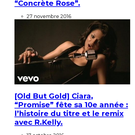
“Concrète Rose”.
27 novembre 2016
[Old But Gold] Ciara,
“Promise” fête sa 10e année :
l’histoire du titre et le remix
avec R.Kelly.