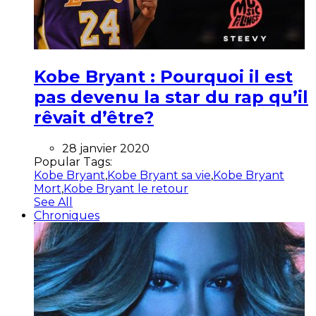
Kobe Bryant : Pourquoi il est
pas devenu la star du rap qu’il
rêvait d’être?
28 janvier 2020
Popular Tags:
Kobe Bryant
,
Kobe Bryant sa vie
,
Kobe Bryant
Mort
,
Kobe Bryant le retour
See All
Chroniques