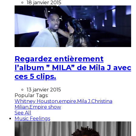
18 janvier 2015
Regardez entièrement
l’album ” MILA” de Mila J avec
ces 5 clips.
13 janvier 2015
Popular Tags:
Whitney Houston
,
empire
,
Mila J
,
Christina
Milian
,
Empire show
See All
Music Feelings