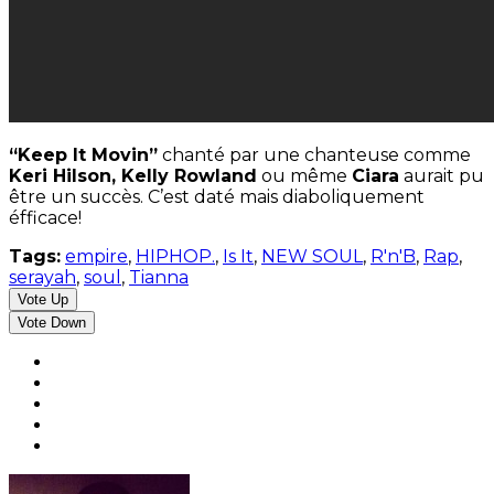
“Keep It Movin”
chanté par une chanteuse comme
Keri Hilson, Kelly Rowland
ou même
Ciara
aurait pu
être un succès. C’est daté mais diaboliquement
éfficace!
Tags:
empire
,
HIPHOP.
,
Is It
,
NEW SOUL
,
R'n'B
,
Rap
,
serayah
,
soul
,
Tianna
Vote Up
Vote Down