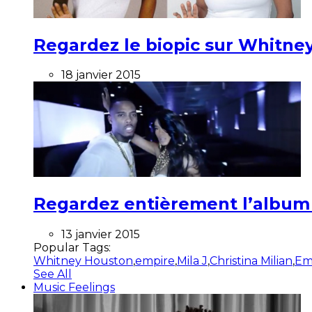
Regardez le biopic sur Whitney
18 janvier 2015
Regardez entièrement l’album ”
13 janvier 2015
Popular Tags:
Whitney Houston
,
empire
,
Mila J
,
Christina Milian
,
Em
See All
Music Feelings