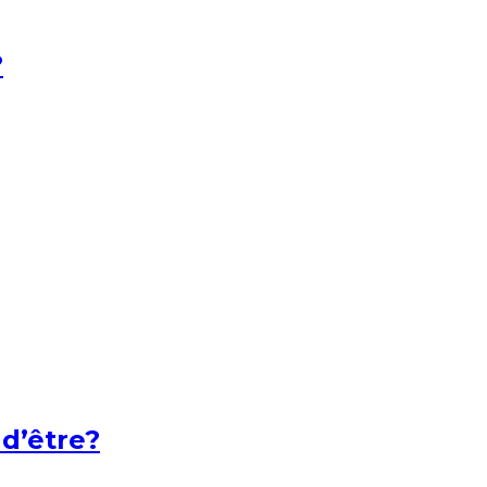
?
 d’être?