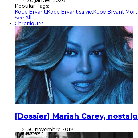
28 janvier 2020
Popular Tags:
Kobe Bryant
,
Kobe Bryant sa vie
,
Kobe Bryant Mort
See All
Chroniques
[Dossier] Mariah Carey, nostalg
30 novembre 2018