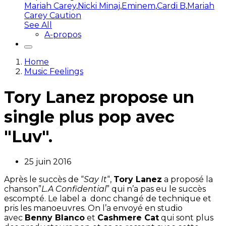
Mariah Carey
,
Nicki Minaj
,
Eminem
,
Cardi B
,
Mariah
Carey Caution
See All
A-propos
Home
Music Feelings
Tory Lanez propose un
single plus pop avec
"Luv".
25 juin 2016
Après le succès de “
Say It
“,
Tory Lanez
a proposé la
chanson”
L.A Confidential
” qui n’a pas eu le succès
escompté. Le label a donc changé de technique et
pris les manoeuvres. On l’a envoyé en studio
avec
Benny Blanco
et
Cashmere Cat
qui sont plus