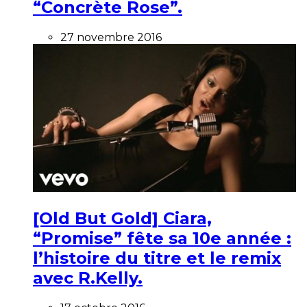
“Concrète Rose”.
27 novembre 2016
[Old But Gold] Ciara,
“Promise” fête sa 10e année :
l’histoire du titre et le remix
avec R.Kelly.