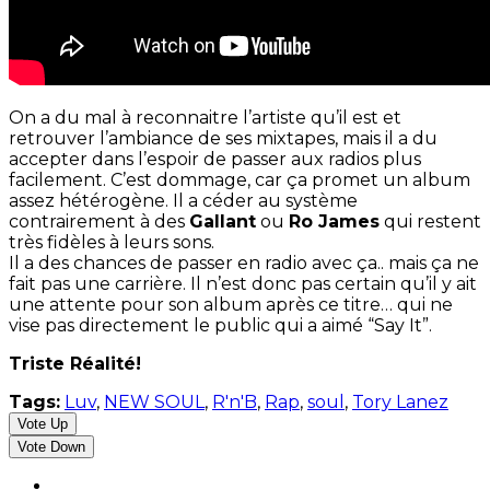
On a du mal à reconnaitre l’artiste qu’il est et
retrouver l’ambiance de ses mixtapes, mais il a du
accepter dans l’espoir de passer aux radios plus
facilement. C’est dommage, car ça promet un album
assez hétérogène. Il a céder au système
contrairement à des
Gallant
ou
Ro James
qui restent
très fidèles à leurs sons.
Il a des chances de passer en radio avec ça.. mais ça ne
fait pas une carrière. Il n’est donc pas certain qu’il y ait
une attente pour son album après ce titre… qui ne
vise pas directement le public qui a aimé “Say It”.
Triste Réalité!
Tags:
Luv
,
NEW SOUL
,
R'n'B
,
Rap
,
soul
,
Tory Lanez
Vote Up
Vote Down