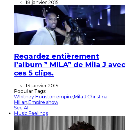
18 janvier 2015
Regardez entièrement
l’album ” MILA” de Mila J avec
ces 5 clips.
13 janvier 2015
Popular Tags:
Whitney Houston
,
empire
,
Mila J
,
Christina
Milian
,
Empire show
See All
Music Feelings