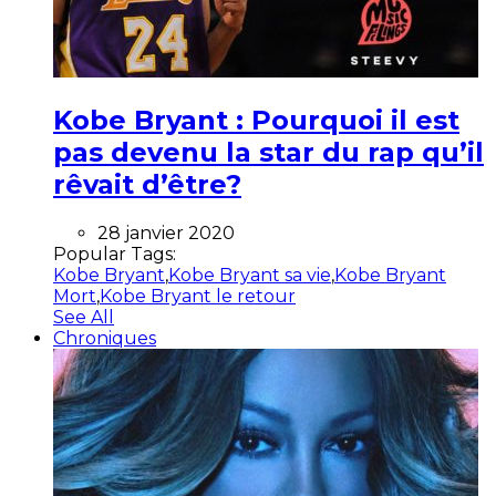
Kobe Bryant : Pourquoi il est
pas devenu la star du rap qu’il
rêvait d’être?
28 janvier 2020
Popular Tags:
Kobe Bryant
,
Kobe Bryant sa vie
,
Kobe Bryant
Mort
,
Kobe Bryant le retour
See All
Chroniques