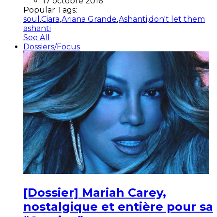
17 octobre 2016
Popular Tags:
soul
,
Ciara
,
Ariana Grande
,
Ashanti
,
don't let them
ashanti
See All
Dossiers/Focus
[Dossier] Mariah Carey,
nostalgique et entière pour sa