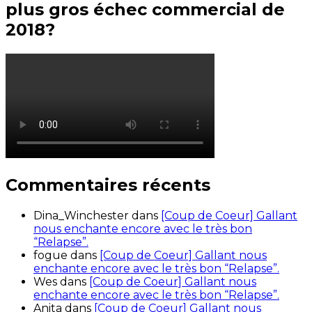
plus gros échec commercial de
2018?
Commentaires récents
Dina_Winchester
dans
[Coup de Coeur] Gallant
nous enchante encore avec le très bon
“Relapse”.
fogue
dans
[Coup de Coeur] Gallant nous
enchante encore avec le très bon “Relapse”.
Wes
dans
[Coup de Coeur] Gallant nous
enchante encore avec le très bon “Relapse”.
Anita
dans
[Coup de Coeur] Gallant nous