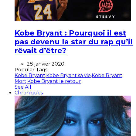
Kobe Bryant : Pourquoi il est
pas devenu la star du rap qu’il
rêvait d’être?
28 janvier 2020
Popular Tags:
Kobe Bryant
,
Kobe Bryant sa vie
,
Kobe Bryant
Mort
,
Kobe Bryant le retour
See All
Chroniques