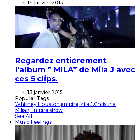
18 janvier 2015
Regardez entièrement
l’album ” MILA” de Mila J avec
ces 5 clips.
13 janvier 2015
Popular Tags:
Whitney Houston
,
empire
,
Mila J
,
Christina
Milian
,
Empire show
See All
Music Feelings