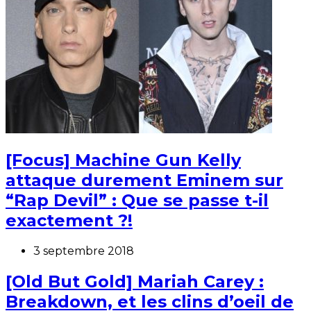
[Focus] Machine Gun Kelly
attaque durement Eminem sur
“Rap Devil” : Que se passe t-il
exactement ?!
3 septembre 2018
[Old But Gold] Mariah Carey :
Breakdown, et les clins d’oeil de