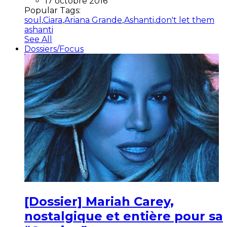
17 octobre 2016
Popular Tags:
soul
,
Ciara
,
Ariana Grande
,
Ashanti
,
don't let them
ashanti
See All
Dossiers/Focus
[Dossier] Mariah Carey,
nostalgique et entière pour sa