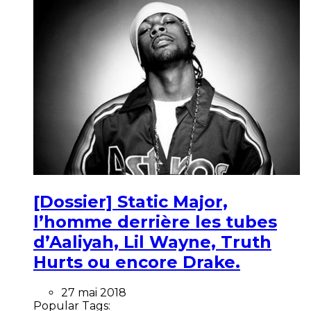
[Dossier] Static Major,
l’homme derrière les tubes
d’Aaliyah, Lil Wayne, Truth
Hurts ou encore Drake.
27 mai 2018
Popular Tags: