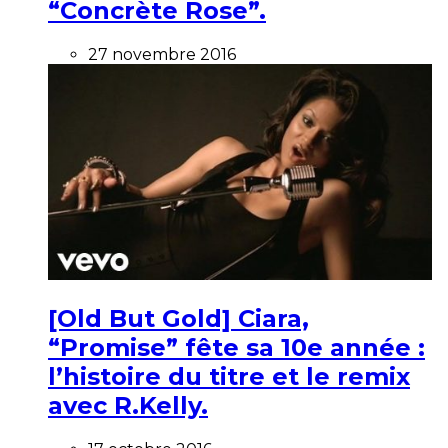
“Concrète Rose”.
27 novembre 2016
[Old But Gold] Ciara,
“Promise” fête sa 10e année :
l’histoire du titre et le remix
avec R.Kelly.