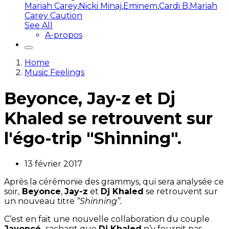
Mariah Carey
,
Nicki Minaj
,
Eminem
,
Cardi B
,
Mariah
Carey Caution
See All
A-propos
Home
Music Feelings
Beyonce, Jay-z et Dj
Khaled se retrouvent sur
l'égo-trip "Shinning".
13 février 2017
Après la cérémonie des grammys, qui sera analysée ce
soir,
Beyonce
,
Jay-z
et
Dj Khaled
se retrouvent sur
un nouveau titre
“Shinning”.
C’est en fait une nouvelle collaboration du couple
Jayoncé,
sachant que
Dj Khaled
n’y fournit pas