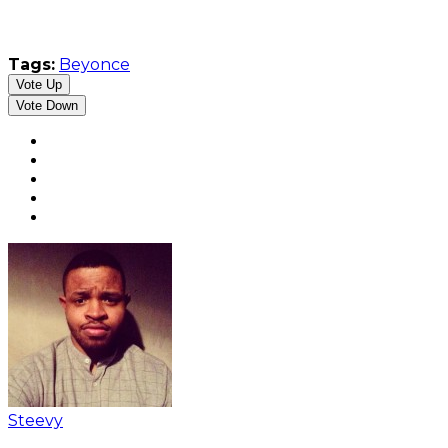
Tags:
Beyonce
Vote Up
Vote Down
Steevy