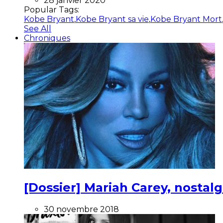
28 janvier 2020
Popular Tags:
Kobe Bryant
,
Kobe Bryant sa vie
,
Kobe Bryant Mort
See All
Chroniques
[Dossier] Mariah Carey, nostalg
30 novembre 2018