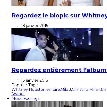
Regardez le biopic sur Whitney
18 janvier 2015
Regardez entièrement l’album ”
13 janvier 2015
Popular Tags:
Whitney Houston
,
empire
,
Mila J
,
Christina Milian
,
Em
See All
Music Feelings