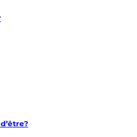
?
 d’être?