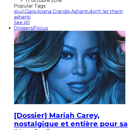
17 octobre 2016
Popular Tags:
soul
,
Ciara
,
Ariana Grande
,
Ashanti
,
don't let them
ashanti
See All
Dossiers/Focus
[Dossier] Mariah Carey,
nostalgique et entière pour sa