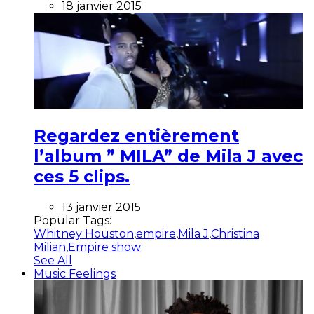
18 janvier 2015
Regardez entièrement
l’album ” MILA” de Mila J avec
ces 5 clips.
13 janvier 2015
Popular Tags:
Whitney Houston
,
empire
,
Mila J
,
Christina
Milian
,
Empire show
See All
Music Feelings