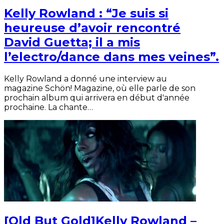
Kelly Rowland : “Je suis si
heureuse d’avoir rencontré
David Guetta; il a mis
l’electro/dance dans mes veines”.
Kelly Rowland a donné une interview au
magazine Schön! Magazine, où elle parle de son
prochain album qui arrivera en début d'année
prochaine. La chante…
[Old But Gold]Kelly Rowland –