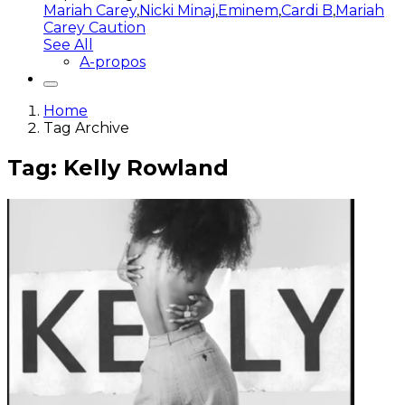
Mariah Carey
,
Nicki Minaj
,
Eminem
,
Cardi B
,
Mariah
Carey Caution
See All
A-propos
Home
Tag Archive
Tag: Kelly Rowland