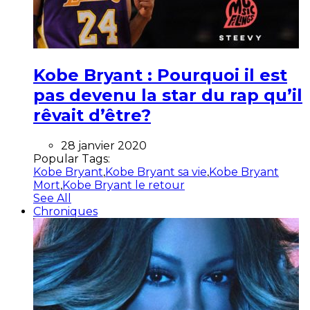
Kobe Bryant : Pourquoi il est
pas devenu la star du rap qu’il
rêvait d’être?
28 janvier 2020
Popular Tags:
Kobe Bryant
,
Kobe Bryant sa vie
,
Kobe Bryant
Mort
,
Kobe Bryant le retour
See All
Chroniques