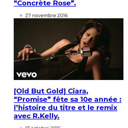
“Concrète Rose”.
27 novembre 2016
[Old But Gold] Ciara,
“Promise” fête sa 10e année :
l’histoire du titre et le remix
avec R.Kelly.