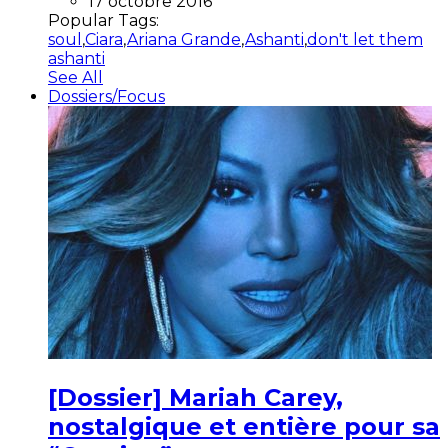
17 octobre 2016
Popular Tags:
soul
,
Ciara
,
Ariana Grande
,
Ashanti
,
don't let them
ashanti
See All
Dossiers/Focus
[Dossier] Mariah Carey,
nostalgique et entière pour sa