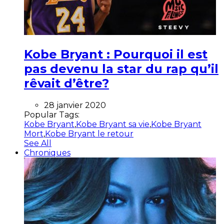
Kobe Bryant : Pourquoi il est
pas devenu la star du rap qu’il
rêvait d’être?
28 janvier 2020
Popular Tags:
Kobe Bryant
,
Kobe Bryant sa vie
,
Kobe Bryant
Mort
,
Kobe Bryant le retour
See All
Chroniques