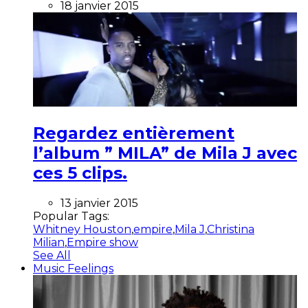
18 janvier 2015
Regardez entièrement
l’album ” MILA” de Mila J avec
ces 5 clips.
13 janvier 2015
Popular Tags:
Whitney Houston
,
empire
,
Mila J
,
Christina
Milian
,
Empire show
See All
Music Feelings