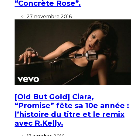
“Concrète Rose”.
27 novembre 2016
[Old But Gold] Ciara,
“Promise” fête sa 10e année :
l’histoire du titre et le remix
avec R.Kelly.