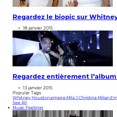
Regardez le biopic sur Whitney
18 janvier 2015
Regardez entièrement l’album ”
13 janvier 2015
Popular Tags:
Whitney Houston
,
empire
,
Mila J
,
Christina Milian
,
Em
See All
Music Feelings