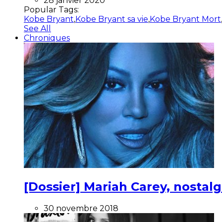
28 janvier 2020
Popular Tags:
Kobe Bryant
,
Kobe Bryant sa vie
,
Kobe Bryant Mort
See All
Chroniques
[Dossier] Mariah Carey, nostalg
30 novembre 2018