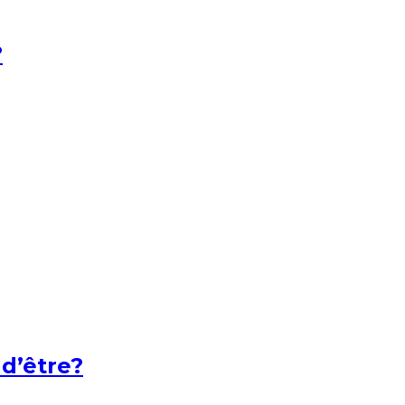
?
 d’être?