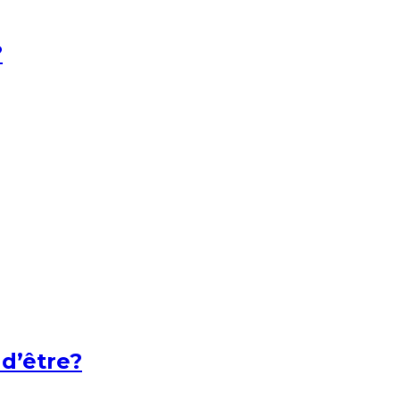
?
 d’être?