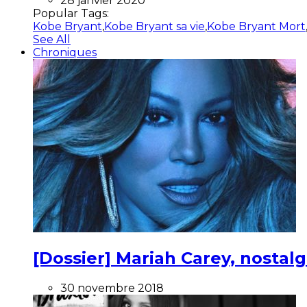
28 janvier 2020
Popular Tags:
Kobe Bryant
,
Kobe Bryant sa vie
,
Kobe Bryant Mort
See All
Chroniques
[Dossier] Mariah Carey, nostalg
30 novembre 2018