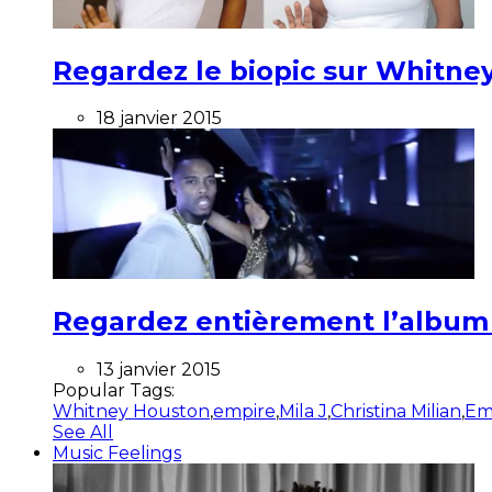
Regardez le biopic sur Whitney
18 janvier 2015
Regardez entièrement l’album ”
13 janvier 2015
Popular Tags:
Whitney Houston
,
empire
,
Mila J
,
Christina Milian
,
Em
See All
Music Feelings