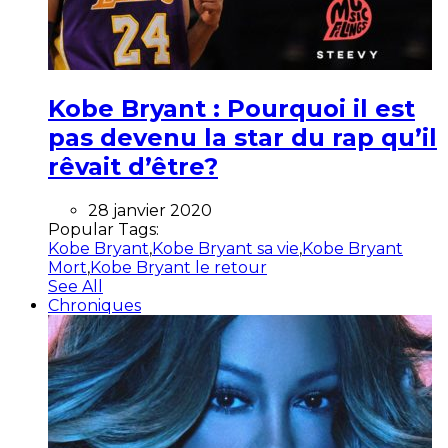
Kobe Bryant : Pourquoi il est
pas devenu la star du rap qu’il
rêvait d’être?
28 janvier 2020
Popular Tags:
Kobe Bryant
,
Kobe Bryant sa vie
,
Kobe Bryant
Mort
,
Kobe Bryant le retour
See All
Chroniques