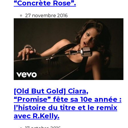
“Concrète Rose”.
27 novembre 2016
[Old But Gold] Ciara,
“Promise” fête sa 10e année :
l’histoire du titre et le remix
avec R.Kelly.