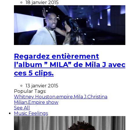
18 janvier 2015
Regardez entièrement
l’album ” MILA” de Mila J avec
ces 5 clips.
13 janvier 2015
Popular Tags:
Whitney Houston
,
empire
,
Mila J
,
Christina
Milian
,
Empire show
See All
Music Feelings