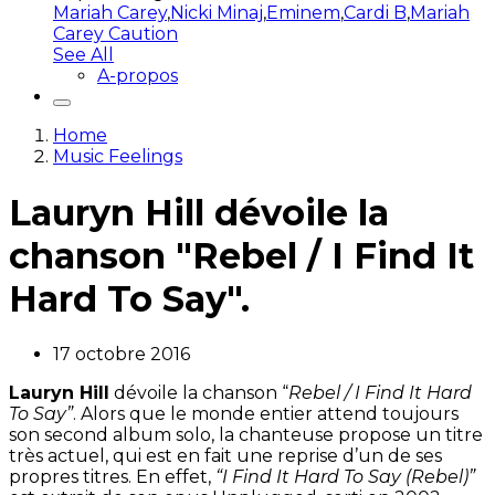
Mariah Carey
,
Nicki Minaj
,
Eminem
,
Cardi B
,
Mariah
Carey Caution
See All
A-propos
Home
Music Feelings
Lauryn Hill dévoile la
chanson "Rebel / I Find It
Hard To Say".
17 octobre 2016
Lauryn Hill
dévoile la chanson “
Rebel / I Find It Hard
To Say”
. Alors que le monde entier attend toujours
son second album solo, la chanteuse propose un titre
très actuel, qui est en fait une reprise d’un de ses
propres titres. En effet,
“I Find It Hard To Say (Rebel)”