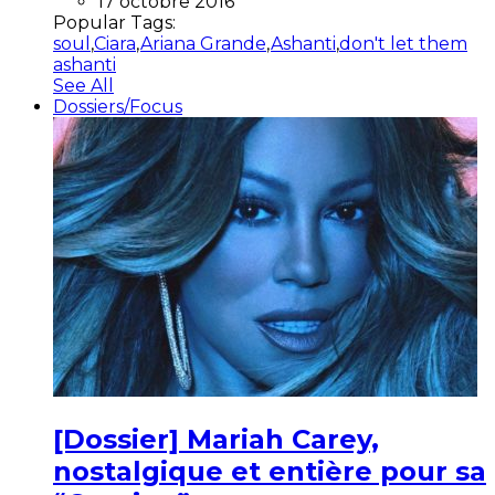
17 octobre 2016
Popular Tags:
soul
,
Ciara
,
Ariana Grande
,
Ashanti
,
don't let them
ashanti
See All
Dossiers/Focus
[Dossier] Mariah Carey,
nostalgique et entière pour sa