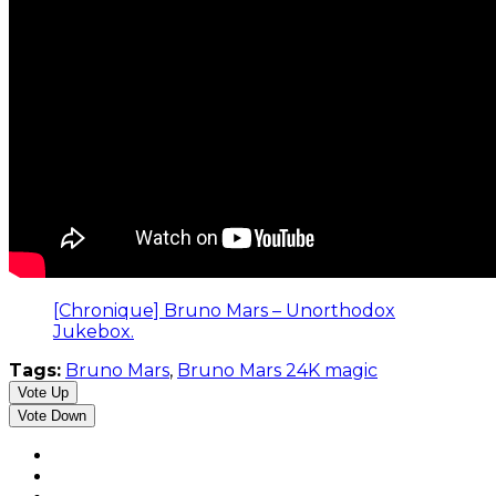
[Chronique] Bruno Mars – Unorthodox
Jukebox.
Tags:
Bruno Mars
,
Bruno Mars 24K magic
Vote Up
Vote Down