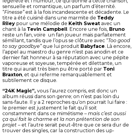
légèreté et l’humour, ce qui donne à cette chanson,
sensuelle et romantique, un parfum d’éternité.
“
Finesse”
est à la fois incandescente et décadente. Le
titre a été cuisiné dans une marmite de
Teddy
Riley
pour une mélodie de
Keith Sweat
avec un
chant à la
Tevin Campbell
. Encore une fois,
Bruno
reste un fan, voire un fan joueur mais parfaitement
sémillant, tandis que l’opus se clôture avec “
Too good
to say goodbye”
que lui produit
Babyface
. Là encore,
l’appel au maestro du genre n’est pas anodin et ce
dernier fait honneur à sa réputation avec une pépite
vaporeuse et soyeuse, tempérée et dilettante, un
titre qui aurait très bien pu être porté par
Toni
Braxton
, et qui referme remarquablement et
subtilement ce disque.
“24K Magic”,
vous l’aurez compris, est donc un
album réussi dans son genre; on n’est pas loin du
sans-faute. Il y a 2 reproches qu’on pourrait lui faire :
le premier est justement le fait qu’il soit
constamment dans ce mimétisme –
mais c’est aussi
ça qui fait le charme et la non prétention de son
projet
– et l’autre serait peut-être que ce sera dur de
trouver des singles, car la construction des up-