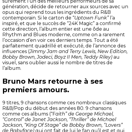
sûrement l’un des meilleurs performeurs de sa
génération, décide de retourner aux sources avec un
opus qui reprend tous les ingrédients du R&B
contemporain. Si le carton de “
Uptown Funk”
l’a
inspiré, et que le succès de “24K Magic” a confirmé
cette direction, l’album entier est une ôde au
Rhythm and Blues moderne, comme on a rarement
l’occasion d’en voir ces derniers temps. Tout a été
parfaitement quadrillé et exécuté, de l’annonce des
influences (
Jimmy Jam and Terry Lewis, New Edition,
Bobby Brown, Jodeci, Boyz II Men, Teddy Riley)
au
visuel, sans oublier aussi le nombre de titres de
l’album.
Bruno Mars retourne à ses
premiers amours.
9 titres, 9 chansons comme ces nombreux classiques
R&B/Pop du début des années 80. 9 chansons
comme ces albums (“F
aith” de George Michael,
“Control” de Janet Jackson, “Thriller” de Michael
Jackson, “King Of Stage” de Bobby Brown, “Lovers”
de Babyfac
e
)
qui ont fait de lui le fan qu’il est et qui