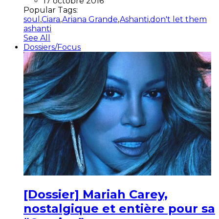
17 octobre 2016
Popular Tags:
soul
,
Ciara
,
Ariana Grande
,
Ashanti
,
don't let them
ashanti
See All
Dossiers/Focus
[Dossier] Mariah Carey,
nostalgique et entière pour sa