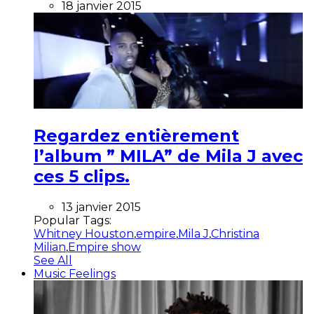
18 janvier 2015
Regardez entièrement
l’album ” MILA” de Mila J avec
ces 5 clips.
13 janvier 2015
Popular Tags:
Whitney Houston
,
empire
,
Mila J
,
Christina
Milian
,
Empire show
See All
Music Feelings