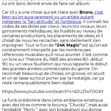
lui ont donc donné envie de faire cet album.
Car s’il y a une chose qui est claire avec
Bruno,
c’est
bien qu’on aura rarement vu un artiste autant
mélanger la “fan-attitude” et l’artistique
. Il connaît les
codes de ses idoles par coeur, leurs tics vocaux, leurs
grincements mélodiques, les fluidités au niveau de
certaines productions, les placements de vibes, et il
choisit de nous les recracher, sans réellement s’en
imprégner. Tout le fun de
“24K Magic”
est qu’on est
constamment interpellé par les nombreuses
références musicales qu’il nous soumet. C’est comme
un livre sur l’histoire du R&B des années 80- début
90, ou un vieux feuilleton qui nous rappelle le début
des grandes années commerciales du genre. On
reconnait beaucoup de choses, on groove, on sourit
et on se laisse surtout porter par la nostalgie, car ça
reste remarquablement bien réalisé.
https://www.youtube.com/watch?v=d2UZlwTDGbY
Le funk prédomine dans cette ambiance extatique
avec des titres comme le bouncy
“Chucky”,
mais aussi
l’endiablé
“Perm “,
avec son breakdown qui donne