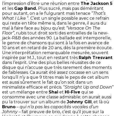
l’impression d’être une réunion entre
The Jackson 5
et les
Gap Band.
Plus sucré, mais pas déméritant
pour autant, on a le fulgurant mais tenace “
That’s
What I Like
“. C’est un single possible avec ce refrain
qui reste en tête même si, dans le genre, il aura du
mal à faire face au bijou qu’est
“Versace On The
Floor”
, rubis tout droit sorti des entrailles de la new-
jack-R&B des années 90. La ballade est intemporelle,
le genre de chansons qui sont à la fois en avance de
10 ans et en retard de 20 ans, dès la première écoute.
Une interprétation remarquable mesurée, souvent
inspirée par M.J., tout en restant très
Ralph Tresvant
dans l’esprit. Une des plus belles réussites de ce
disque qui n’accuse que très rarement des moments
de faiblesses. Ca aurait été assez cocasse en un sens
lorsqu’il n’y a que 9 titres mais le peps de cet album
est aussi sûrement le fait qu’on soit dans un
minimaliste efficace et précis. “
Straight Up and Down
”
est un mélange entre
Shai
et
Hi-Five
qui se
consomme avec une classe admirable; on aurait aussi
pu la trouver sur un album de
Johnny Gill
, et là où
Bruno
–
qui n’a pas les capacités vocales d’un
Johnny
– fait preuve de brio, c’est qu’il joue sur la