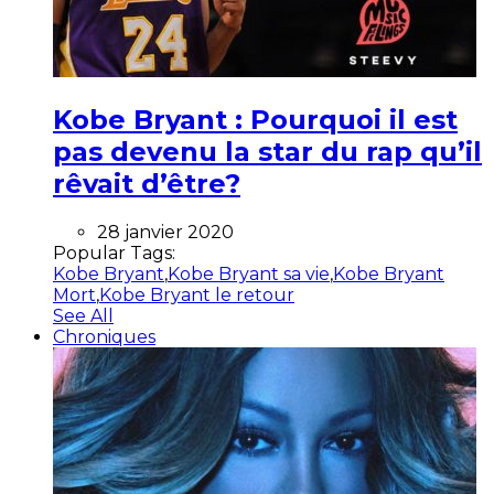
Kobe Bryant : Pourquoi il est
pas devenu la star du rap qu’il
rêvait d’être?
28 janvier 2020
Popular Tags:
Kobe Bryant
,
Kobe Bryant sa vie
,
Kobe Bryant
Mort
,
Kobe Bryant le retour
See All
Chroniques