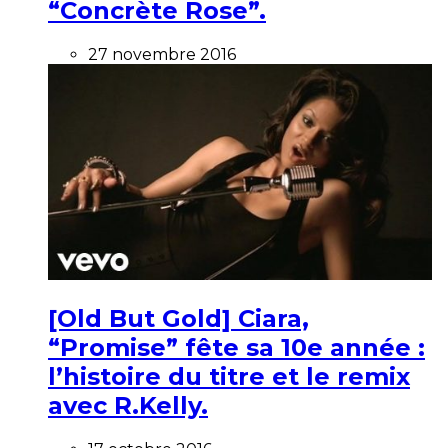
“Concrète Rose”.
27 novembre 2016
[Old But Gold] Ciara,
“Promise” fête sa 10e année :
l’histoire du titre et le remix
avec R.Kelly.