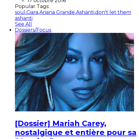
17 octobre 2016
Popular Tags:
soul
,
Ciara
,
Ariana Grande
,
Ashanti
,
don't let them
ashanti
See All
Dossiers/Focus
[Dossier] Mariah Carey,
nostalgique et entière pour sa