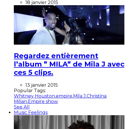
18 janvier 2015
Regardez entièrement
l’album ” MILA” de Mila J avec
ces 5 clips.
13 janvier 2015
Popular Tags:
Whitney Houston
,
empire
,
Mila J
,
Christina
Milian
,
Empire show
See All
Music Feelings