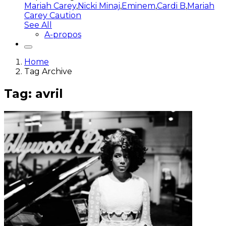
Mariah Carey
,
Nicki Minaj
,
Eminem
,
Cardi B
,
Mariah
Carey Caution
See All
A-propos
Home
Tag Archive
Tag: avril