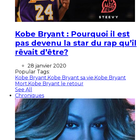
Kobe Bryant : Pourquoi il est
pas devenu la star du rap qu’il
rêvait d’être?
28 janvier 2020
Popular Tags:
Kobe Bryant
,
Kobe Bryant sa vie
,
Kobe Bryant
Mort
,
Kobe Bryant le retour
See All
Chroniques