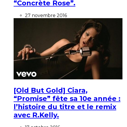
“Concrète Rose”.
27 novembre 2016
[Old But Gold] Ciara,
“Promise” fête sa 10e année :
l’histoire du titre et le remix
avec R.Kelly.