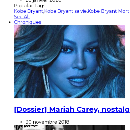
28 janvier 2020
Popular Tags:
Kobe Bryant
,
Kobe Bryant sa vie
,
Kobe Bryant Mort
See All
Chroniques
[Dossier] Mariah Carey, nostalg
30 novembre 2018