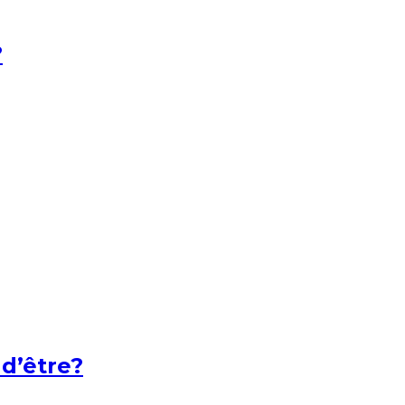
?
 d’être?