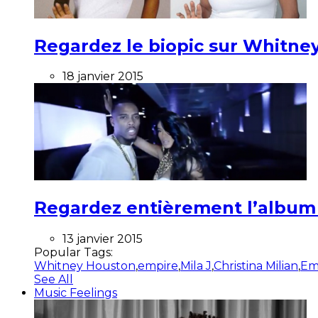
Regardez le biopic sur Whitney
18 janvier 2015
Regardez entièrement l’album ”
13 janvier 2015
Popular Tags:
Whitney Houston
,
empire
,
Mila J
,
Christina Milian
,
Em
See All
Music Feelings