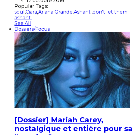
17 octobre 2016
Popular Tags:
soul
,
Ciara
,
Ariana Grande
,
Ashanti
,
don't let them
ashanti
See All
Dossiers/Focus
[Dossier] Mariah Carey,
nostalgique et entière pour sa