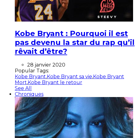
Kobe Bryant : Pourquoi il est
pas devenu la star du rap qu’il
rêvait d’être?
28 janvier 2020
Popular Tags:
Kobe Bryant
,
Kobe Bryant sa vie
,
Kobe Bryant
Mort
,
Kobe Bryant le retour
See All
Chroniques