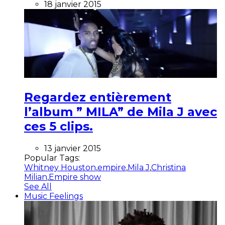
18 janvier 2015
Regardez entièrement
l’album ” MILA” de Mila J avec
ces 5 clips.
13 janvier 2015
Popular Tags:
Whitney Houston
,
empire
,
Mila J
,
Christina
Milian
,
Empire show
See All
Music Feelings