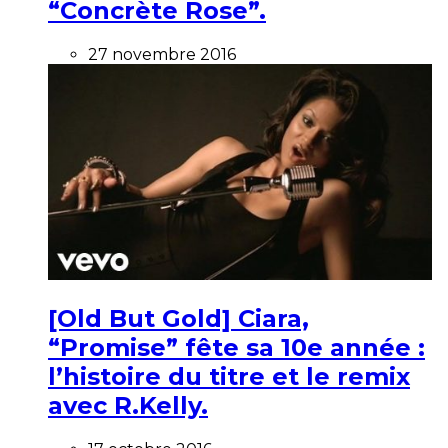
“Concrète Rose”.
27 novembre 2016
[Old But Gold] Ciara,
“Promise” fête sa 10e année :
l’histoire du titre et le remix
avec R.Kelly.