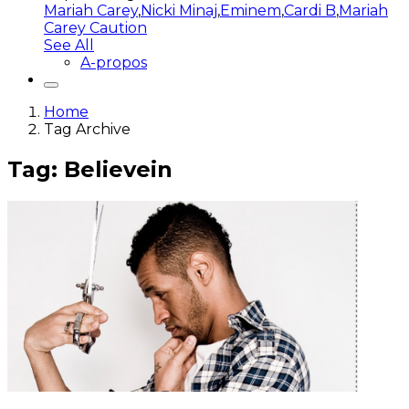
Mariah Carey
,
Nicki Minaj
,
Eminem
,
Cardi B
,
Mariah
Carey Caution
See All
A-propos
Home
Tag Archive
Tag: Believein