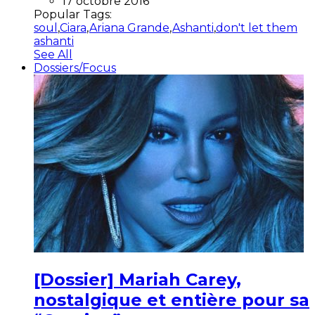
17 octobre 2016
Popular Tags:
soul
,
Ciara
,
Ariana Grande
,
Ashanti
,
don't let them
ashanti
See All
Dossiers/Focus
[Dossier] Mariah Carey,
nostalgique et entière pour sa