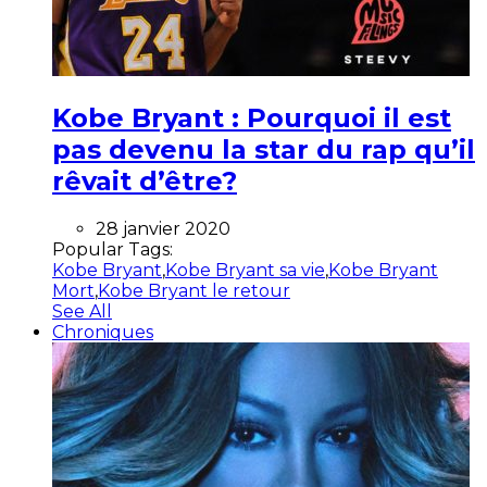
Kobe Bryant : Pourquoi il est
pas devenu la star du rap qu’il
rêvait d’être?
28 janvier 2020
Popular Tags:
Kobe Bryant
,
Kobe Bryant sa vie
,
Kobe Bryant
Mort
,
Kobe Bryant le retour
See All
Chroniques