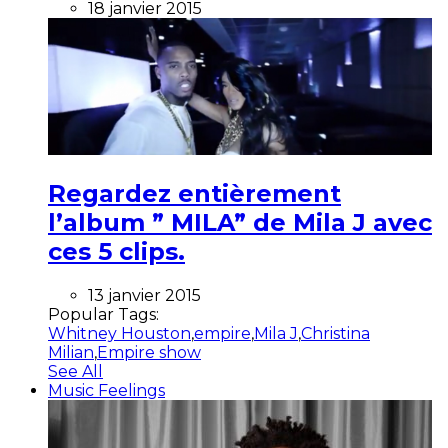
18 janvier 2015
Regardez entièrement
l’album ” MILA” de Mila J avec
ces 5 clips.
13 janvier 2015
Popular Tags:
Whitney Houston
,
empire
,
Mila J
,
Christina
Milian
,
Empire show
See All
Music Feelings