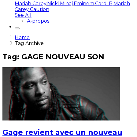
Mariah Carey
,
Nicki Minaj
,
Eminem
,
Cardi B
,
Mariah
Carey Caution
See All
A-propos
Home
Tag Archive
Tag: GAGE NOUVEAU SON
Gage revient avec un nouveau