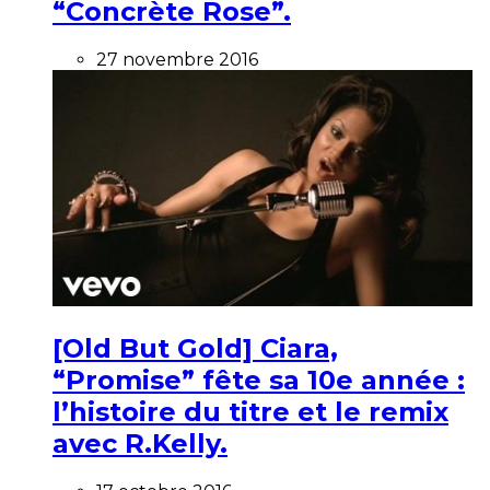
“Concrète Rose”.
27 novembre 2016
[Old But Gold] Ciara,
“Promise” fête sa 10e année :
l’histoire du titre et le remix
avec R.Kelly.