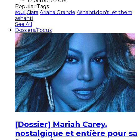
17 octobre 2016
Popular Tags:
soul
,
Ciara
,
Ariana Grande
,
Ashanti
,
don't let them
ashanti
See All
Dossiers/Focus
[Dossier] Mariah Carey,
nostalgique et entière pour sa