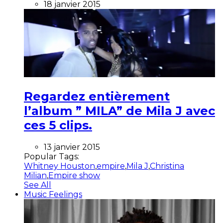
18 janvier 2015
Regardez entièrement
l’album ” MILA” de Mila J avec
ces 5 clips.
13 janvier 2015
Popular Tags:
Whitney Houston
,
empire
,
Mila J
,
Christina
Milian
,
Empire show
See All
Music Feelings