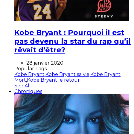
Kobe Bryant : Pourquoi il est
pas devenu la star du rap qu’il
rêvait d’être?
28 janvier 2020
Popular Tags:
Kobe Bryant
,
Kobe Bryant sa vie
,
Kobe Bryant
Mort
,
Kobe Bryant le retour
See All
Chroniques