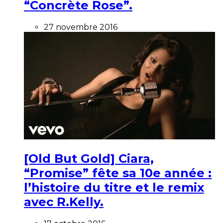
“Concrète Rose”.
27 novembre 2016
[Old But Gold] Ciara,
“Promise” fête sa 10e année :
l’histoire du titre et le remix
avec R.Kelly.