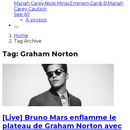
Mariah Carey
,
Nicki Minaj
,
Eminem
,
Cardi B
,
Mariah
Carey Caution
See All
A-propos
Home
Tag Archive
Tag: Graham Norton
[Live] Bruno Mars enflamme le
plateau de Graham Norton avec