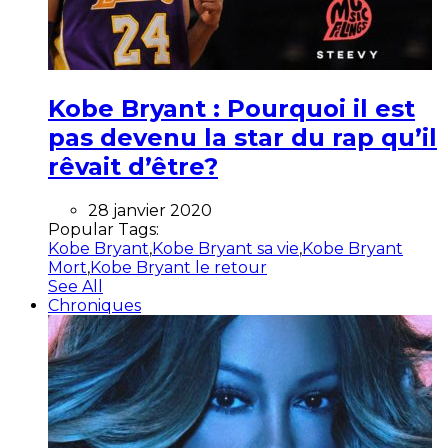
Kobe Bryant : Pourquoi il est
pas devenu la star du rap qu’il
rêvait d’être?
28 janvier 2020
Popular Tags:
Kobe Bryant
,
Kobe Bryant sa vie
,
Kobe Bryant
Mort
,
Kobe Bryant le retour
See All
Chroniques