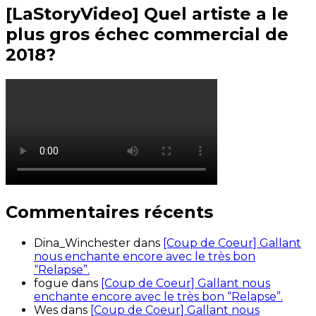
[LaStoryVideo] Quel artiste a le
plus gros échec commercial de
2018?
Commentaires récents
Dina_Winchester
dans
[Coup de Coeur] Gallant
nous enchante encore avec le très bon
“Relapse”.
fogue
dans
[Coup de Coeur] Gallant nous
enchante encore avec le très bon “Relapse”.
Wes
dans
[Coup de Coeur] Gallant nous