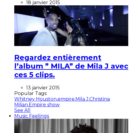
18 janvier 2015
Regardez entièrement
l’album ” MILA” de Mila J avec
ces 5 clips.
13 janvier 2015
Popular Tags:
Whitney Houston
,
empire
,
Mila J
,
Christina
Milian
,
Empire show
See All
Music Feelings