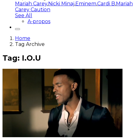
Mariah Carey
,
Nicki Minaj
,
Eminem
,
Cardi B
,
Mariah
Carey Caution
See All
A-propos
Home
Tag Archive
Tag: I.O.U