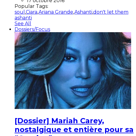
17 octobre 2016
Popular Tags:
soul
,
Ciara
,
Ariana Grande
,
Ashanti
,
don't let them
ashanti
See All
Dossiers/Focus
[Dossier] Mariah Carey,
nostalgique et entière pour sa