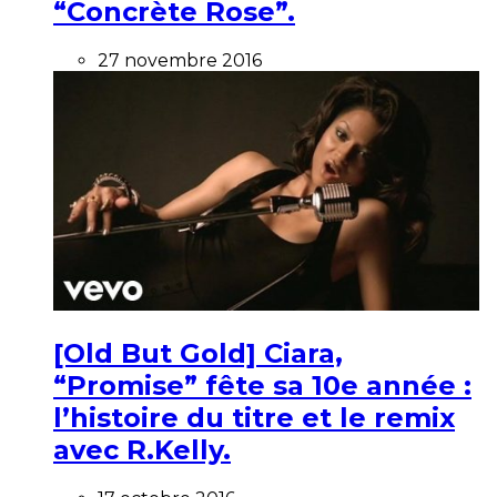
“Concrète Rose”.
27 novembre 2016
[Old But Gold] Ciara,
“Promise” fête sa 10e année :
l’histoire du titre et le remix
avec R.Kelly.