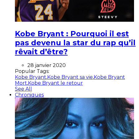
Kobe Bryant : Pourquoi il est
pas devenu la star du rap qu’il
rêvait d’être?
28 janvier 2020
Popular Tags:
Kobe Bryant
,
Kobe Bryant sa vie
,
Kobe Bryant
Mort
,
Kobe Bryant le retour
See All
Chroniques