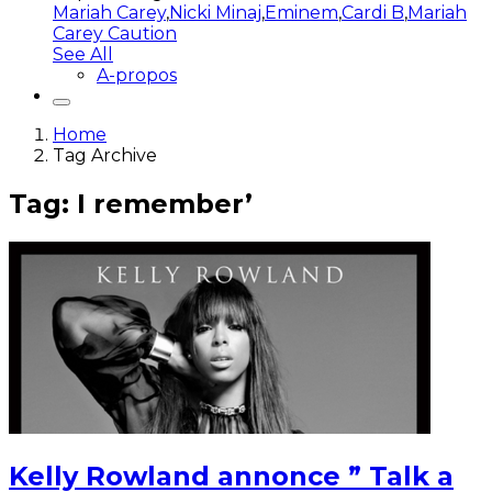
Mariah Carey
,
Nicki Minaj
,
Eminem
,
Cardi B
,
Mariah
Carey Caution
See All
A-propos
Home
Tag Archive
Tag: I remember’
Kelly Rowland annonce ” Talk a