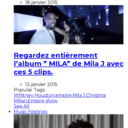
18 janvier 2015
Regardez entièrement
l’album ” MILA” de Mila J avec
ces 5 clips.
13 janvier 2015
Popular Tags:
Whitney Houston
,
empire
,
Mila J
,
Christina
Milian
,
Empire show
See All
Music Feelings