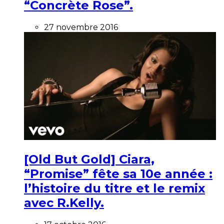
“Concrète Rose”.
27 novembre 2016
[Old But Gold] Ciara,
“Promise” fête sa 10e année :
l’histoire du titre et le remix
avec R.Kelly.