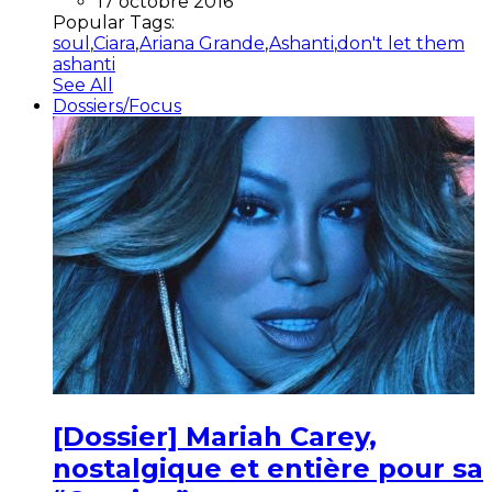
17 octobre 2016
Popular Tags:
soul
,
Ciara
,
Ariana Grande
,
Ashanti
,
don't let them
ashanti
See All
Dossiers/Focus
[Dossier] Mariah Carey,
nostalgique et entière pour sa