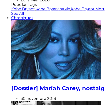
28 janvier 2020
Popular Tags:
Kobe Bryant
,
Kobe Bryant sa vie
,
Kobe Bryant Mort
See All
Chroniques
[Dossier] Mariah Carey, nostalg
30 novembre 2018