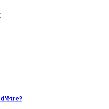
?
 d’être?