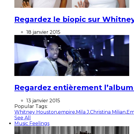
Regardez le biopic sur Whitney
18 janvier 2015
Regardez entièrement l’album ”
13 janvier 2015
Popular Tags:
Whitney Houston
,
empire
,
Mila J
,
Christina Milian
,
Em
See All
Music Feelings