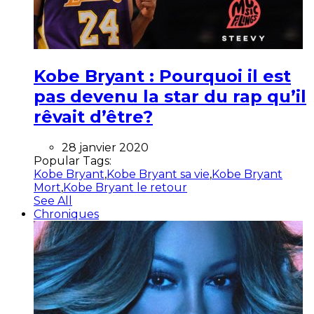
Kobe Bryant : Pourquoi il est
pas devenu la star du rap qu’il
rêvait d’être?
28 janvier 2020
Popular Tags:
Kobe Bryant
,
Kobe Bryant sa vie
,
Kobe Bryant
Mort
,
Kobe Bryant le retour
See All
Chroniques