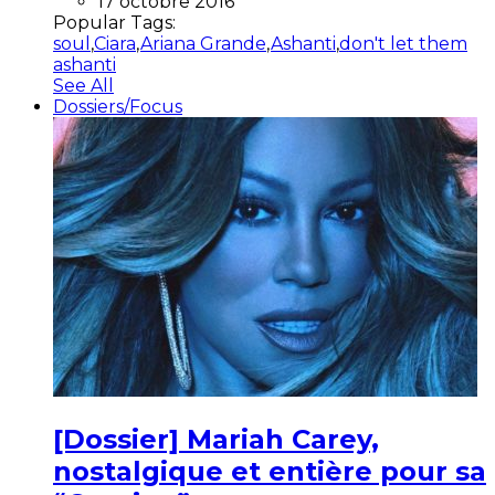
17 octobre 2016
Popular Tags:
soul
,
Ciara
,
Ariana Grande
,
Ashanti
,
don't let them
ashanti
See All
Dossiers/Focus
[Dossier] Mariah Carey,
nostalgique et entière pour sa