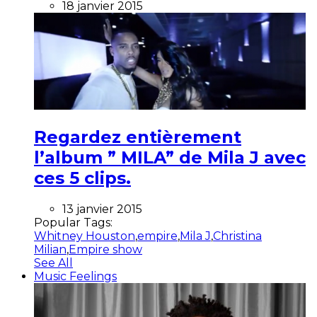
18 janvier 2015
Regardez entièrement
l’album ” MILA” de Mila J avec
ces 5 clips.
13 janvier 2015
Popular Tags:
Whitney Houston
,
empire
,
Mila J
,
Christina
Milian
,
Empire show
See All
Music Feelings