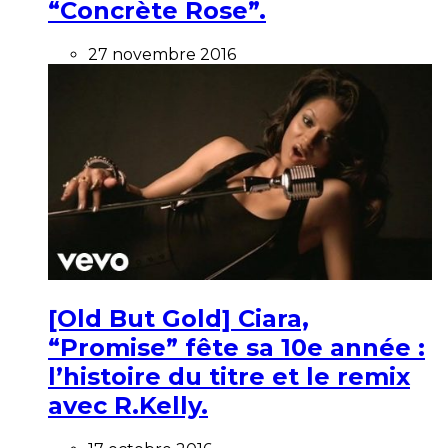
“Concrète Rose”.
27 novembre 2016
[Old But Gold] Ciara,
“Promise” fête sa 10e année :
l’histoire du titre et le remix
avec R.Kelly.