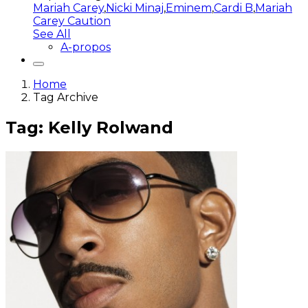
Mariah Carey
,
Nicki Minaj
,
Eminem
,
Cardi B
,
Mariah
Carey Caution
See All
A-propos
Home
Tag Archive
Tag: Kelly Rolwand