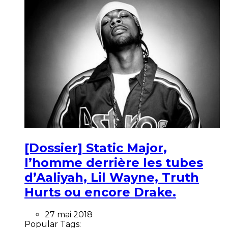
[Dossier] Static Major,
l’homme derrière les tubes
d’Aaliyah, Lil Wayne, Truth
Hurts ou encore Drake.
27 mai 2018
Popular Tags: