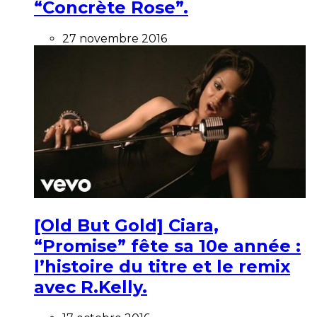
“Concrète Rose”.
27 novembre 2016
[Old But Gold] Ciara,
“Promise” fête sa 10e année :
l’histoire du titre et le remix
avec R.Kelly.