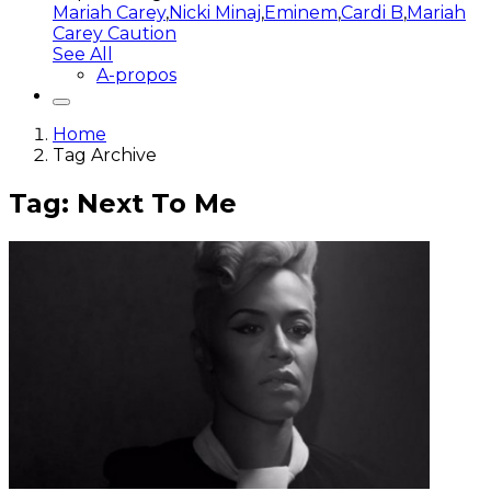
Mariah Carey
,
Nicki Minaj
,
Eminem
,
Cardi B
,
Mariah
Carey Caution
See All
A-propos
Home
Tag Archive
Tag: Next To Me