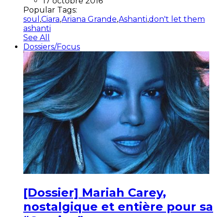
17 octobre 2016
Popular Tags:
soul
,
Ciara
,
Ariana Grande
,
Ashanti
,
don't let them
ashanti
See All
Dossiers/Focus
[Dossier] Mariah Carey,
nostalgique et entière pour sa