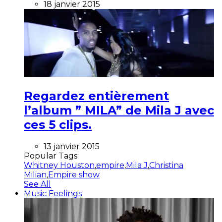
18 janvier 2015
Regardez entièrement
l’album ” MILA” de Mila J avec
ces 5 clips.
13 janvier 2015
Popular Tags:
Whitney Houston
,
empire
,
Mila J
,
Christina
Milian
,
Empire show
See All
Music Feelings