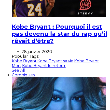
Kobe Bryant : Pourquoi il est
pas devenu la star du rap qu’il
rêvait d’être?
28 janvier 2020
Popular Tags:
Kobe Bryant
,
Kobe Bryant sa vie
,
Kobe Bryant
Mort
,
Kobe Bryant le retour
See All
Chroniques