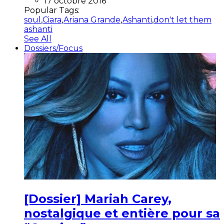
17 octobre 2016
Popular Tags:
soul
,
Ciara
,
Ariana Grande
,
Ashanti
,
don't let them
ashanti
See All
Dossiers/Focus
[Dossier] Mariah Carey,
nostalgique et entière pour sa