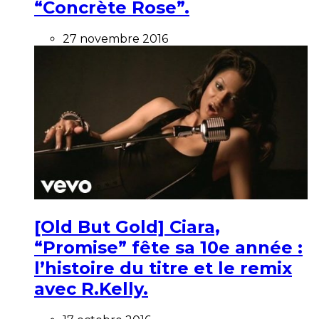
“Concrète Rose”.
27 novembre 2016
[Old But Gold] Ciara,
“Promise” fête sa 10e année :
l’histoire du titre et le remix
avec R.Kelly.