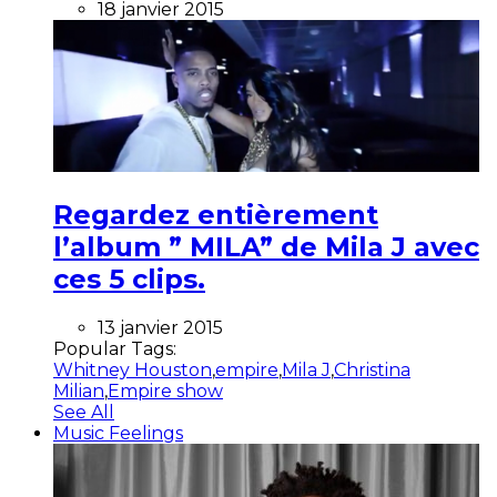
18 janvier 2015
Regardez entièrement
l’album ” MILA” de Mila J avec
ces 5 clips.
13 janvier 2015
Popular Tags:
Whitney Houston
,
empire
,
Mila J
,
Christina
Milian
,
Empire show
See All
Music Feelings