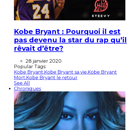
Kobe Bryant : Pourquoi il est
pas devenu la star du rap qu’il
rêvait d’être?
28 janvier 2020
Popular Tags:
Kobe Bryant
,
Kobe Bryant sa vie
,
Kobe Bryant
Mort
,
Kobe Bryant le retour
See All
Chroniques