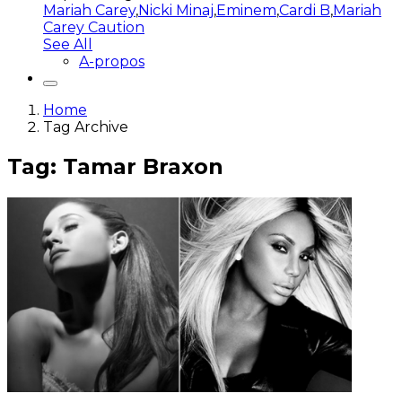
Mariah Carey
,
Nicki Minaj
,
Eminem
,
Cardi B
,
Mariah
Carey Caution
See All
A-propos
Home
Tag Archive
Tag: Tamar Braxon