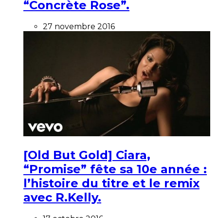
“Concrète Rose”.
27 novembre 2016
[Old But Gold] Ciara,
“Promise” fête sa 10e année :
l’histoire du titre et le remix
avec R.Kelly.