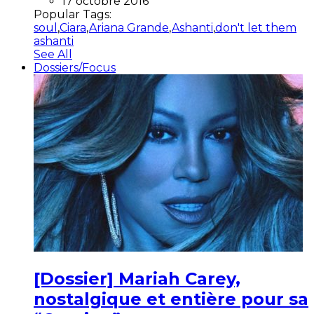
17 octobre 2016
Popular Tags:
soul
,
Ciara
,
Ariana Grande
,
Ashanti
,
don't let them
ashanti
See All
Dossiers/Focus
[Dossier] Mariah Carey,
nostalgique et entière pour sa