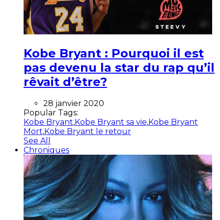
Kobe Bryant : Pourquoi il est
pas devenu la star du rap qu’il
rêvait d’être?
28 janvier 2020
Popular Tags:
Kobe Bryant
,
Kobe Bryant sa vie
,
Kobe Bryant
Mort
,
Kobe Bryant le retour
See All
Chroniques