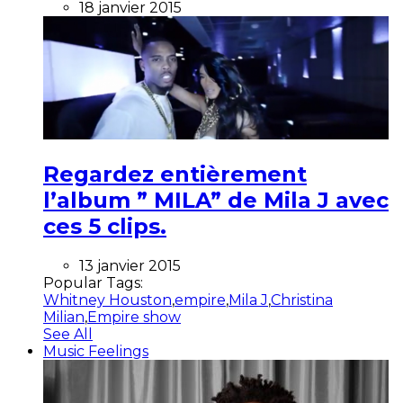
18 janvier 2015
Regardez entièrement
l’album ” MILA” de Mila J avec
ces 5 clips.
13 janvier 2015
Popular Tags:
Whitney Houston
,
empire
,
Mila J
,
Christina
Milian
,
Empire show
See All
Music Feelings