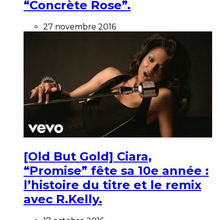
“Concrète Rose”.
27 novembre 2016
[Old But Gold] Ciara,
“Promise” fête sa 10e année :
l’histoire du titre et le remix
avec R.Kelly.