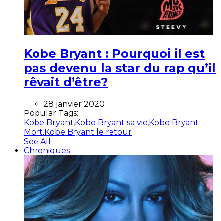
Kobe Bryant : Pourquoi il est
pas devenu la star du rap qu’il
rêvait d’être?
28 janvier 2020
Popular Tags:
Kobe Bryant
,
Kobe Bryant sa vie
,
Kobe Bryant
Mort
,
Kobe Bryant le retour
See All
Chroniques