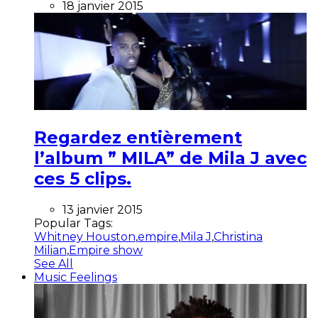
18 janvier 2015
Regardez entièrement
l’album ” MILA” de Mila J avec
ces 5 clips.
13 janvier 2015
Popular Tags:
Whitney Houston
,
empire
,
Mila J
,
Christina
Milian
,
Empire show
See All
Music Feelings