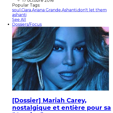
17 octobre 2016
Popular Tags:
soul
,
Ciara
,
Ariana Grande
,
Ashanti
,
don't let them
ashanti
See All
Dossiers/Focus
[Dossier] Mariah Carey,
nostalgique et entière pour sa