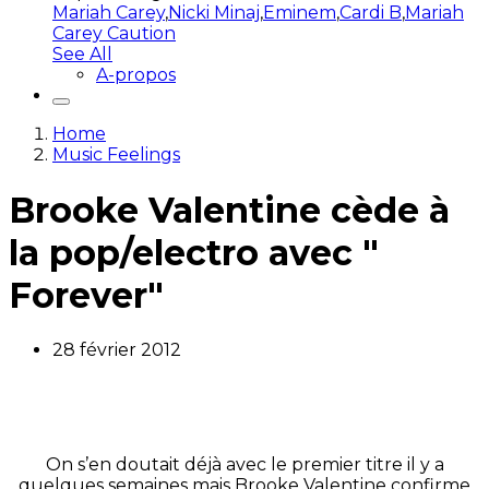
Mariah Carey
,
Nicki Minaj
,
Eminem
,
Cardi B
,
Mariah
Carey Caution
See All
A-propos
Home
Music Feelings
Brooke Valentine cède à
la pop/electro avec "
Forever"
28 février 2012
On s’en doutait déjà avec le premier titre il y a
quelques semaines mais Brooke Valentine confirme