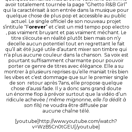
avoir totalement tournée la page “Ghetto R&B Girl”
qui la caractérisait à son entrée dans la musique pour
quelque chose de plus pop et accessible au public
actuel. Le single officiel de son nouveau projet
s’intitule “F
orever
” et c’est un mid tempo pop electro
, pas vraiment bruyant et pas vraiment méchant. Le
titre s’écoute en réalité plutôt bien mais on n’y
decelle aucun potentiel tout en regrettant le fait
qu’il ait été jugé utile d’autant mixer son timbre qui
n’a plus aucune couleur dans la chanson. Sa voix est
pourtant suffisamment charmante pour pouvoir
porter ce genre de titres avec élégance. Elle a su
montrer à plusieurs reprises qu’elle maniait très bien
les vibes et c’est dommage que sur le premier single
de son retour après 7ans, elle propose quelque
chose d’aussi fade. Il y a donc sans grand doute
un énorme flop à prévoir surtout que la vidéo d’un
ridicule achevée
( même mignonne, elle l’a dédit à
son fil
s) ne voudra être diffusée par
aucune chaîne télé.
[youtube]http://www.youtube.com/watch?
v=WzB5Cn0tGEU[/youtube]