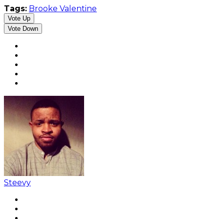
Tags:
Brooke Valentine
Vote Up
Vote Down
Steevy