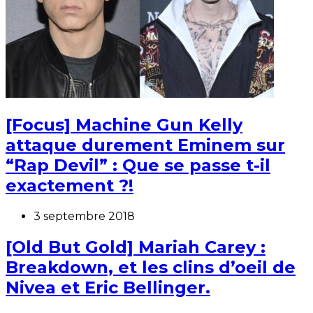
[Focus] Machine Gun Kelly
attaque durement Eminem sur
“Rap Devil” : Que se passe t-il
exactement ?!
3 septembre 2018
[Old But Gold] Mariah Carey :
Breakdown, et les clins d’oeil de
Nivea et Eric Bellinger.