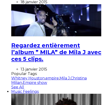
18 janvier 2015
Regardez entièrement
l’album ” MILA” de Mila J avec
ces 5 clips.
13 janvier 2015
Popular Tags:
Whitney Houston
,
empire
,
Mila J
,
Christina
Milian
,
Empire show
See All
Music Feelings