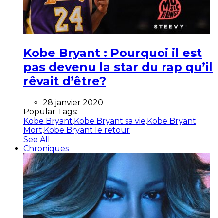
Kobe Bryant : Pourquoi il est
pas devenu la star du rap qu’il
rêvait d’être?
28 janvier 2020
Popular Tags:
Kobe Bryant
,
Kobe Bryant sa vie
,
Kobe Bryant
Mort
,
Kobe Bryant le retour
See All
Chroniques