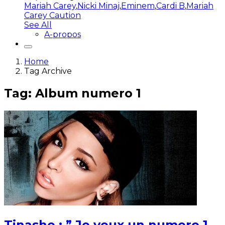
Mariah Carey
,
Nicki Minaj
,
Eminem
,
Cardi B
,
Mariah
Carey Caution
See All
A-propos
Home
Tag Archive
Tag: Album numero 1
Tinashe : ” Je veux un numero 1,