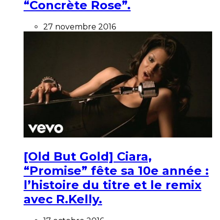
“Concrète Rose”.
27 novembre 2016
[Old But Gold] Ciara,
“Promise” fête sa 10e année :
l’histoire du titre et le remix
avec R.Kelly.