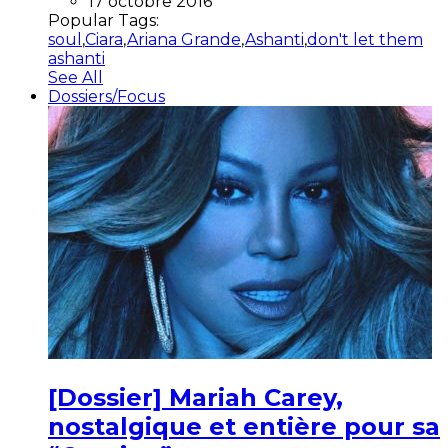
17 octobre 2016
Popular Tags:
soul
,
Ciara
,
Ariana Grande
,
Ashanti
,
don't let them
ashanti
See All
Dossiers/Focus
[Dossier] Mariah Carey,
nostalgique et entière pour sa