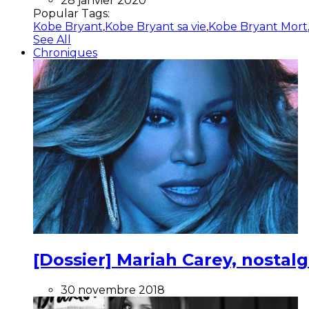
28 janvier 2020
Popular Tags:
Kobe Bryant
,
Kobe Bryant sa vie
,
Kobe Bryant Mort
See All
Chroniques
[Dossier] Mariah Carey, nostalg
30 novembre 2018