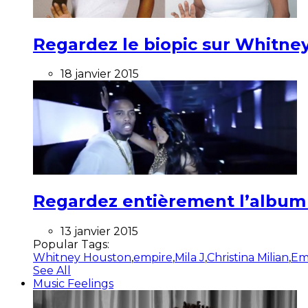
Regardez le biopic sur Whitney
18 janvier 2015
Regardez entièrement l’album ”
13 janvier 2015
Popular Tags:
Whitney Houston
,
empire
,
Mila J
,
Christina Milian
,
Em
See All
Music Feelings