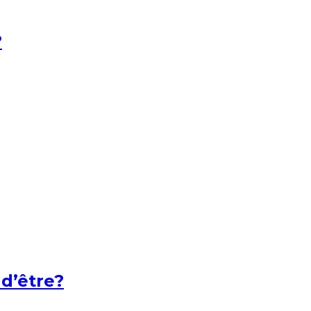
?
 d’être?