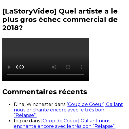
[LaStoryVideo] Quel artiste a le
plus gros échec commercial de
2018?
Commentaires récents
Dina_Winchester
dans
[Coup de Coeur] Gallant
nous enchante encore avec le très bon
“Relapse”.
fogue
dans
[Coup de Coeur] Gallant nous
enchante encore avec le très bon “Relapse”.