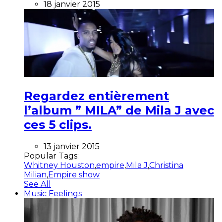
18 janvier 2015
Regardez entièrement
l’album ” MILA” de Mila J avec
ces 5 clips.
13 janvier 2015
Popular Tags:
Whitney Houston
,
empire
,
Mila J
,
Christina
Milian
,
Empire show
See All
Music Feelings