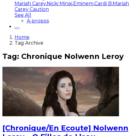
Mariah Carey
,
Nicki Minaj
,
Eminem
,
Cardi B
,
Mariah
Carey Caution
See All
A-propos
Home
Tag Archive
Tag: Chronique Nolwenn Leroy
[Chronique/En Ecoute] Nolwenn