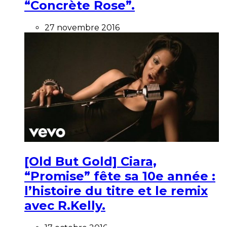
“Concrète Rose”.
27 novembre 2016
[Old But Gold] Ciara,
“Promise” fête sa 10e année :
l’histoire du titre et le remix
avec R.Kelly.