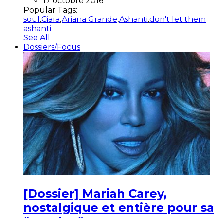
17 octobre 2016
Popular Tags:
soul
,
Ciara
,
Ariana Grande
,
Ashanti
,
don't let them
ashanti
See All
Dossiers/Focus
[Dossier] Mariah Carey,
nostalgique et entière pour sa