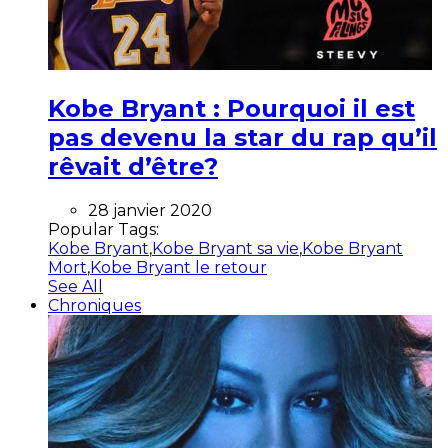
Kobe Bryant : Pourquoi il est
pas devenu la star du rap qu’il
rêvait d’être?
28 janvier 2020
Popular Tags:
Kobe Bryant
,
Kobe Bryant sa vie
,
Kobe Bryant
Mort
,
Kobe Bryant le retour
See All
Chroniques