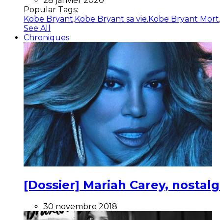
28 janvier 2020
Popular Tags:
Kobe Bryant
,
Kobe Bryant sa vie
,
Kobe Bryant Mort
See All
Chroniques
[Dossier] Mariah Carey, nostalg
30 novembre 2018