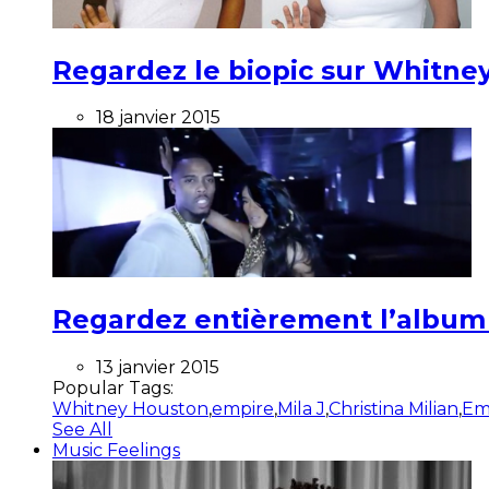
Regardez le biopic sur Whitney
18 janvier 2015
Regardez entièrement l’album ”
13 janvier 2015
Popular Tags:
Whitney Houston
,
empire
,
Mila J
,
Christina Milian
,
Em
See All
Music Feelings