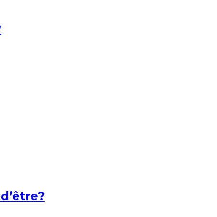
?
 d’être?