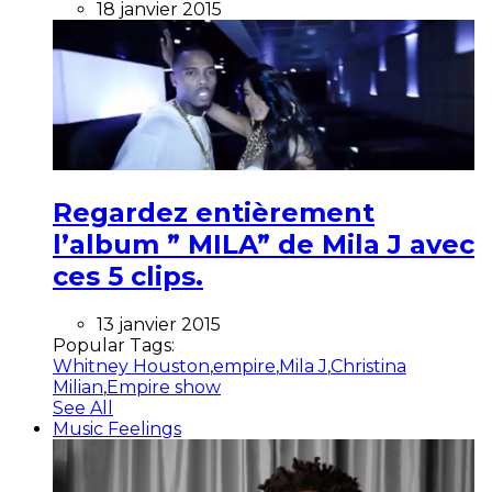
18 janvier 2015
Regardez entièrement
l’album ” MILA” de Mila J avec
ces 5 clips.
13 janvier 2015
Popular Tags:
Whitney Houston
,
empire
,
Mila J
,
Christina
Milian
,
Empire show
See All
Music Feelings