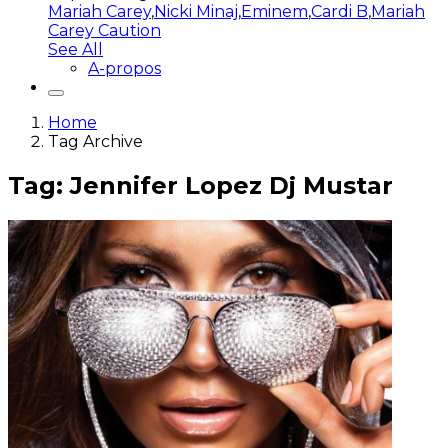
Mariah Carey
,
Nicki Minaj
,
Eminem
,
Cardi B
,
Mariah
Carey Caution
See All
A-propos
Home
Tag Archive
Tag: Jennifer Lopez Dj Mustar