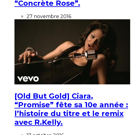
“Concrète Rose”.
27 novembre 2016
[Old But Gold] Ciara,
“Promise” fête sa 10e année :
l’histoire du titre et le remix
avec R.Kelly.