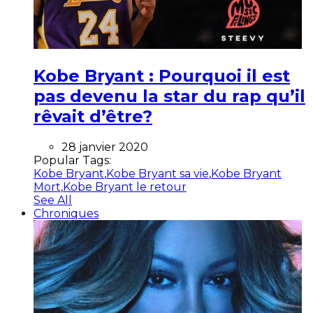
Kobe Bryant : Pourquoi il est
pas devenu la star du rap qu’il
rêvait d’être?
28 janvier 2020
Popular Tags:
Kobe Bryant
,
Kobe Bryant sa vie
,
Kobe Bryant
Mort
,
Kobe Bryant le retour
See All
Chroniques