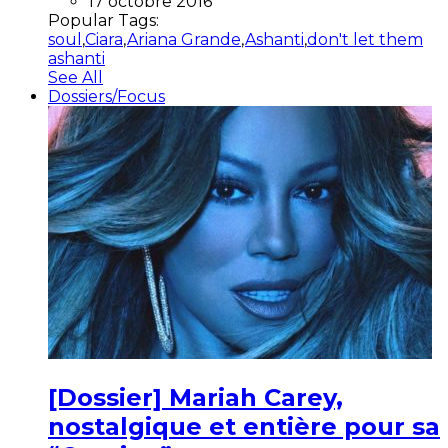
17 octobre 2016
Popular Tags:
soul
,
Ciara
,
Ariana Grande
,
Ashanti
,
don't let them
ashanti
See All
Dossiers/Focus
[Dossier] Mariah Carey,
nostalgique et entière pour sa