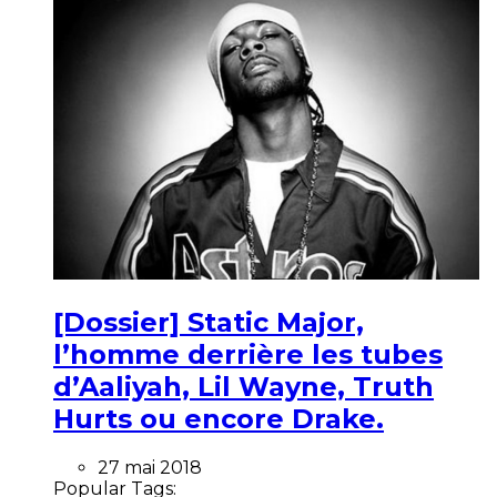
[Dossier] Static Major,
l’homme derrière les tubes
d’Aaliyah, Lil Wayne, Truth
Hurts ou encore Drake.
27 mai 2018
Popular Tags: